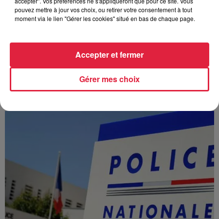
accepter". Vos préférences ne s'appliqueront que pour ce site. Vous
pouvez mettre à jour vos choix, ou retirer votre consentement à tout
moment via le lien "Gérer les cookies" situé en bas de chaque page.
Accepter et fermer
À Hoerdt, de l’eau brune sort des robinets
Depuis plusieurs jours, des habitants de Hoerdt ont vu de
Gérer mes choix
l’eau brune s’écouler de leurs robinets. Face aux
nombreuses interrogations, la municipalité a pris...