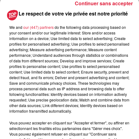
Continuer sans accepter
6 août 2026
Au zoo de Mulhouse : rencontre
Le respect de votre vie privée est notre priorité
avec les flamants rouges
We and
our (447) partners
do the following data processing based on
your consent and/or our legitimate interest: Store and/or access
information on a device; Use limited data to select advertising; Create
profiles for personalised advertising; Use profiles to select personalised
advertising; Measure advertising performance; Measure content
performance; Understand audiences through statistics or combinations
À découvrir également
of data from different sources; Develop and improve services; Create
profiles to personalise content; Use profiles to select personalised
content; Use limited data to select content; Ensure security, prevent and
detect fraud, and fix errors; Deliver and present advertising and content;
Save and communicate privacy choices. These technologies may
process personal data such as IP address and browsing data to offer
following functionalities: Identify devices based on information actively
requested; Use precise geolocation data; Match and combine data from
other data sources; Link different devices; Identify devices based on
information transmitted automatically.
Vous pouvez accepter en cliquant sur "Accepter et fermer", ou affiner en
sélectionnant les finalités et/ou partenaires dans "Gérer mes choix".
Vous pouvez également refuser en cliquant sur "Continuer sans