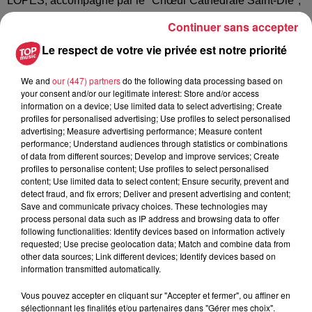
LOPES, accompagné par le "Chœur Cathédrale Saint-Dié",
sous la direction de Jürgen MAURI.
Continuer sans accepter
Le programme mettra à l’honneur des œuvres romantiques
Le respect de votre vie privée est notre priorité
de la fin du 19ème et du début du 20ème siècle, notamment
des extraits de Gabriel FAURÉ, tels que le "Cantique de
We and
our (447) partners
do the following data processing based on
Jean Racine", ainsi que d'autres thèmes surprises qui
your consent and/or our legitimate interest: Store and/or access
raviront les auditeurs.
information on a device; Use limited data to select advertising; Create
Au cours du concert, une quête sera organisée en faveur de
profiles for personalised advertising; Use profiles to select personalised
advertising; Measure advertising performance; Measure content
la rénovation du sas d'entrée de l'Église. Chaque
performance; Understand audiences through statistics or combinations
contribution vous permettra de participer à la sauvegarde de
of data from different sources; Develop and improve services; Create
notre patrimoine.
profiles to personalise content; Use profiles to select personalised
content; Use limited data to select content; Ensure security, prevent and
Lors de la visite de l’orgue, une collecte sera également
detect fraud, and fix errors; Deliver and present advertising and content;
effectuée pour la restauration de cet instrument majestueux.
Save and communicate privacy choices. These technologies may
Chaque donateur se verra remettre un petit tuyau d'orgue en
process personal data such as IP address and browsing data to offer
following functionalities: Identify devices based on information actively
remerciement de sa générosité.
requested; Use precise geolocation data; Match and combine data from
Ne manquez pas cette occasion unique de découvrir et
other data sources; Link different devices; Identify devices based on
d'apprécier à la fois l'orgue STIEHR et la musique qui
information transmitted automatically.
l’accompagnera. Nous vous attendons nombreux pour
Vous pouvez accepter en cliquant sur "Accepter et fermer", ou affiner en
célébrer cette magnifique fusion d'histoire et d'art musical !
sélectionnant les finalités et/ou partenaires dans "Gérer mes choix".