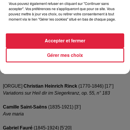
Vous pouvez également refuser en cliquant sur "Continuer sans
accepter". Vos préférences ne s'appliqueront que pour ce site. Vous
Programme (suceptible d'être modifié) :
pouvez mettre à jour vos choix, ou retirer votre consentement à tout
moment via le lien "Gérer les cookies" situé en bas de chaque page.
Johann Sebastian Bach
(1685-1750)
[ORGUE]
Prélude en sol majeur, BWV 541
[3’30]
Jésus, que ma joie demeure, BWV 147
[3’30]
Accepter et fermer
[ORGUE]
Herr Christ, der einig Gottes Sohn, BWV Anh. 55
[2’]
Gérer mes choix
Anton Bruckner
(1824-1896) [3’15]
Locus iste
[ORGUE]
Christian Heinrich Rinck
(1770-1846) [17’]
Variations sur Heil dir im Siegerkranz, op. 55, n° 183
Camille Saint-Saëns
(1835-1921) [3’]
Ave maria
Gabriel Fauré
(1845-1924) [5’20]