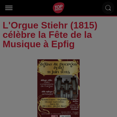
L'Orgue Stiehr (1815)
célèbre la Fête de la
Musique à Epfig