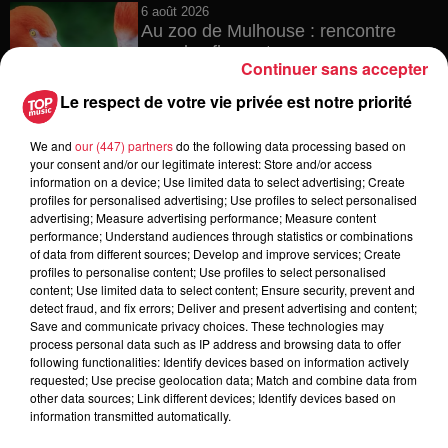
6 août 2026
Au zoo de Mulhouse : rencontre
avec les flamants rouges
Continuer sans accepter
Le respect de votre vie privée est notre priorité
We and
our (447) partners
do the following data processing based on
6 août 2026
your consent and/or our legitimate interest: Store and/or access
Les dernières infos sur la venue du
information on a device; Use limited data to select advertising; Create
pape à Metz en septembre
profiles for personalised advertising; Use profiles to select personalised
advertising; Measure advertising performance; Measure content
performance; Understand audiences through statistics or combinations
of data from different sources; Develop and improve services; Create
profiles to personalise content; Use profiles to select personalised
5 août 2026
content; Use limited data to select content; Ensure security, prevent and
Europa-Park : des précisons sur
detect fraud, and fix errors; Deliver and present advertising and content;
l’après Euro-Mir
Save and communicate privacy choices. These technologies may
process personal data such as IP address and browsing data to offer
following functionalities: Identify devices based on information actively
requested; Use precise geolocation data; Match and combine data from
other data sources; Link different devices; Identify devices based on
information transmitted automatically.