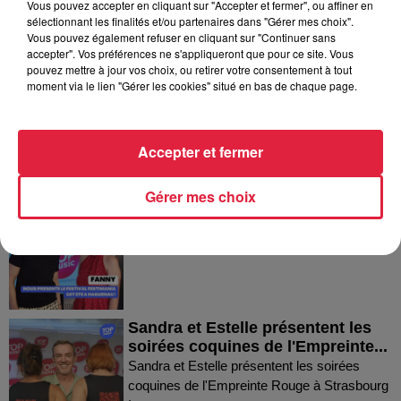
Vous pouvez accepter en cliquant sur "Accepter et fermer", ou affiner en
sélectionnant les finalités et/ou partenaires dans "Gérer mes choix".
Dans la même série
Vous pouvez également refuser en cliquant sur "Continuer sans
accepter". Vos préférences ne s'appliqueront que pour ce site. Vous
pouvez mettre à jour vos choix, ou retirer votre consentement à tout
Thierry du Domaine Wunsch et
moment via le lien "Gérer les cookies" situé en bas de chaque page.
Mann à Wettolsheim !
Thierry du Domaine Wunsch et Mann à
Wettolsheim !
Accepter et fermer
Gérer mes choix
Fanny nous présente le festival
Festimania !
Fanny nous présente le festival Festimania !
Sandra et Estelle présentent les
soirées coquines de l'Empreinte...
Sandra et Estelle présentent les soirées
coquines de l'Empreinte Rouge à Strasbourg