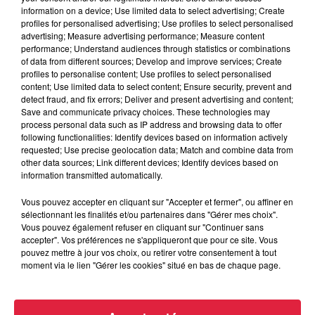
information on a device; Use limited data to select advertising; Create
prairies, le temps d’un week-end.
profiles for personalised advertising; Use profiles to select personalised
MODE DE VIE ET ARTISANAT
advertising; Measure advertising performance; Measure content
performance; Understand audiences through statistics or combinations
of data from different sources; Develop and improve services; Create
Les Médiomatrici vous ferons remonter le temps au travers
profiles to personalise content; Use profiles to select personalised
de différents ateliers : filage de la laine, teinture végétale,
content; Use limited data to select content; Ensure security, prevent and
frappe de monnaie, poterie, travail du cuir, forge. Ils vont
detect fraud, and fix errors; Deliver and present advertising and content;
Save and communicate privacy choices. These technologies may
également poursuivre leur entraînement militaire pour être
process personal data such as IP address and browsing data to offer
prêts à défendre le village en cas de guerre et utiliser leurs
following functionalities: Identify devices based on information actively
instruments de musique. Une véritable plongée vers l’âge
requested; Use precise geolocation data; Match and combine data from
other data sources; Link different devices; Identify devices based on
du fer. Vous pourrez échanger avec les membres de la tribu :
information transmitted automatically.
ils sont passionnés par la vie des Gaulois et seront ravis de
partager leurs connaissances.
Vous pouvez accepter en cliquant sur "Accepter et fermer", ou affiner en
sélectionnant les finalités et/ou partenaires dans "Gérer mes choix".
PRÉPARATION DU CHANTIER D’UN
Vous pouvez également refuser en cliquant sur "Continuer sans
GRENIER
accepter". Vos préférences ne s'appliqueront que pour ce site. Vous
pouvez mettre à jour vos choix, ou retirer votre consentement à tout
moment via le lien "Gérer les cookies" situé en bas de chaque page.
Lors de ce week-end, les premiers éléments pour constituer
un grenier protohistorique vont être réalisés. Le grenier est
l’endroit où étaient stockées les réserves alimentaires, pour