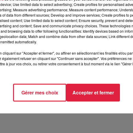
anc accueillait chaque année des milliers de visiteurs venus
device; Use limited data to select advertising; Create profiles for personalised adver
r le ski alpin, le ski nordique ou simplement profiter des activit
vertising; Measure advertising performance; Measure content performance; Unders
Blanc : randonnée, VTT, Bike Park, luge sur rail, accrobranche 
ns of data from different sources; Develop and improve services; Create profiles to 
alised content; Use limited data to select content; Ensure security, prevent and detect
ité du site tout au long de l'année.
ertising and content; Save and communicate privacy choices. These technologies
and browsing data to offer following functionalities: Identify devices based on infor
eolocation data; Match and combine data from other data sources; Link different de
 14h46
nsmitted automatically.
upports digitaux
cliquant sur "Accepter et fermer", ou affiner en sélectionnant les finalités et/ou pa
s, Céline Rinckel est devenue journaliste pour « raconter » ce
 également refuser en cliquant sur "Continuer sans accepter". Vos préférences ne 
tudes en communication et en journalisme, en France et en
tre à jour vos choix, ou retirer votre consentement à tout moment via le lien "Gérer 
8. En-dehors de ses reportages, elle présente les flashs et les
Gérer mes choix
Accepter et fermer