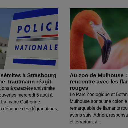
isémites à Strasbourg
Au zoo de Mulhouse :
ine Trautmann réagit
rencontre avec les fl
rouges
tions à caractère antisémite
Le Parc Zoologique et Botan
ouvertes mercredi 5 août à
Mulhouse abrite une colonie
 La maire Catherine
remarquable de flamants ro
a dénoncé ces dégradations.
avons suivi Adrien, respons
et terrarium, à...