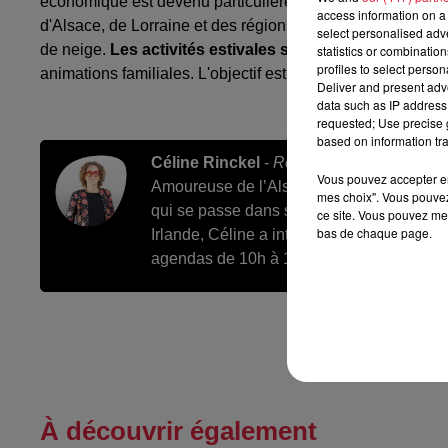
économique est devenu particulièrement fragile. Le Lac Bl
access information on a 
d'Alsace, de Lorraine et des régions voisines pour pratique
select personalised ad
de neige.
Les activités estivales se poursuivent
au Lac 
statistics or combinatio
profiles to select person
animations familiales. L'objectif est de préserver l'attractiv
Deliver and present adv
data such as IP address 
requested; Use precise g
Publié : 2 juillet 2026 à 7h30 - Modifié : 3 juillet 2026 à
based on information tra
Céline Rinckel
-
Rédactrice en chef des s
Vous pouvez accepter en 
Amoureuse de l’Alsace et de ses tradition
mes choix". Vous pouvez
qui se passe dans sa région. Après des é
ce site. Vous pouvez met
bas de chaque page.
Irlande, Céline a intégré Top Music en 200
agendas de 10h à 16h.
À découvrir également