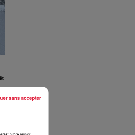
êt
uer sans accepter
on
erest: Store and/or