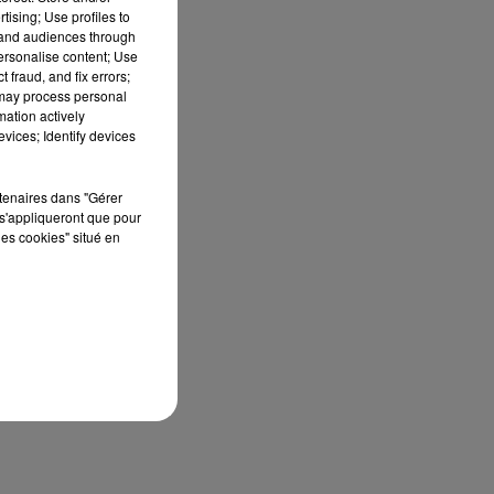
tising; Use profiles to
és
tand audiences through
et
personalise content; Use
 fraud, and fix errors;
 may process personal
mation actively
vices; Identify devices
rtenaires dans "Gérer
s'appliqueront que pour
les cookies" situé en