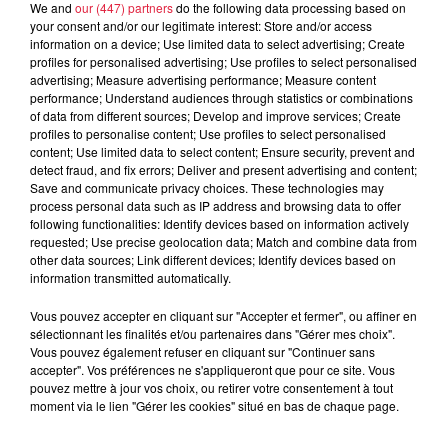
We and
our (447) partners
do the following data processing based on
your consent and/or our legitimate interest: Store and/or access
6 août 2026
information on a device; Use limited data to select advertising; Create
À Hoerdt, de l’eau brune sort des
profiles for personalised advertising; Use profiles to select personalised
robinets
advertising; Measure advertising performance; Measure content
performance; Understand audiences through statistics or combinations
of data from different sources; Develop and improve services; Create
profiles to personalise content; Use profiles to select personalised
content; Use limited data to select content; Ensure security, prevent and
6 août 2026
detect fraud, and fix errors; Deliver and present advertising and content;
Tags antisémites à Strasbourg :
Save and communicate privacy choices. These technologies may
Catherine Trautmann réagit
process personal data such as IP address and browsing data to offer
following functionalities: Identify devices based on information actively
requested; Use precise geolocation data; Match and combine data from
other data sources; Link different devices; Identify devices based on
information transmitted automatically.
6 août 2026
Au zoo de Mulhouse : rencontre
Vous pouvez accepter en cliquant sur "Accepter et fermer", ou affiner en
sélectionnant les finalités et/ou partenaires dans "Gérer mes choix".
avec les flamants rouges
Vous pouvez également refuser en cliquant sur "Continuer sans
accepter". Vos préférences ne s'appliqueront que pour ce site. Vous
pouvez mettre à jour vos choix, ou retirer votre consentement à tout
moment via le lien "Gérer les cookies" situé en bas de chaque page.