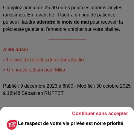
Comptez autour de 25-30 euros pour ces albums vinyles
rarissimes. En revanche, il faudra un peu de patience,
puisqu'il faudra
attendre le mois de mai
pour recevoir la
précieuse galette et l'entendre crépiter sur votre platine.
-------------------------
A lire aussi
>
Le livre de recettes des séries Netflix
>
Un nouvel album pour Mika
Publié : 9 décembre 2023 à 6h00 - Modifié : 30 octobre 2025
à 16h48 Sébastien RUFFET
Continuer sans accepter
Le respect de votre vie privée est notre priorité
A lire aussi