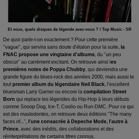
Et vous, quels disques de légende avez-vous ? / Top Music - SR
De quoi parle-t-on exactement ? Pour cette première
"vague", qui servira sans doute d'étalon pour la suite,
la
FNAC propose une vingtaine d'albums
, du "un peu
obscur" au carrément excitant. On retrouve ainsi l
es
premières notes de Poppa Chubby
, qui deviendra une
grande figure du blues-rock des années 2000, mais aussi le
tout
premier album du légendaire Neil Black
, l'excellent
bluesman Larry Garner ou encore la
compilation Street
Born
qui replace les légendes du Hip-Hop à leurs débuts
comme Snoop Dog, Ice-T, Coolio ou Run-DMC. Pour ce qui
est des mastodontes, on retrouve deux éditions "The many
faces of...",
l'une consacrée à Depeche Mode, l'autre à
Prince
, avec des inédits, des collaborations et des
réinterprétations de certains titres connus.