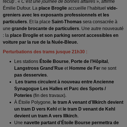
récup’. «
C’est une journée de bonnes affaires
», affirme
Émilie Dufour. La
place Broglie
accueille l’habituel
vide-
greniers avec les exposants professionnels et les
particuliers
. Et la place
Saint-Thomas
sera consacrée à
une
grande brocante de particuliers
. Une autre nouveauté
: la
place Broglie et son parking seront accessibles en
voiture par la rue de la Nuée-Bleue.
Perturbations des trams jusque 21h30 :
Les stations
Étoile Bourse
,
Porte de l’Hôpital
,
Langstross Grand’Rue
et
Homme de Fe
r ne sont
pas desservies
.
Les trams circulent à nouveau entre Ancienne
Synagogue Les Halles et Parc des Sports /
Poteries
(fin des travaux).
À Étoile Polygone,
le tram A venant d’Illkirch devient
un tram D vers Kehl
et
le tram D venant de Kehl
devient un tram A vers Illkirch
.
Une
navette partant d’Étoile Bourse permettra de