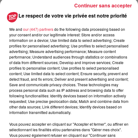
Continuer sans accepter
Le respect de votre vie privée est notre priorité
We and
our (447) partners
do the following data processing based on
your consent and/or our legitimate interest: Store and/or access
A lire aussi
information on a device; Use limited data to select advertising; Create
profiles for personalised advertising; Use profiles to select personalised
advertising; Measure advertising performance; Measure content
5 août 2026
performance; Understand audiences through statistics or combinations
Europa-Park : des précisons sur
of data from different sources; Develop and improve services; Create
l’après Euro-Mir
profiles to personalise content; Use profiles to select personalised
content; Use limited data to select content; Ensure security, prevent and
detect fraud, and fix errors; Deliver and present advertising and content;
Save and communicate privacy choices. These technologies may
process personal data such as IP address and browsing data to offer
following functionalities: Identify devices based on information actively
4 août 2026
requested; Use precise geolocation data; Match and combine data from
Vélos d'occasion en Alsace : les
other data sources; Link different devices; Identify devices based on
meilleures adresses pour rouler à...
information transmitted automatically.
Vous pouvez accepter en cliquant sur "Accepter et fermer", ou affiner en
sélectionnant les finalités et/ou partenaires dans "Gérer mes choix".
Vous pouvez également refuser en cliquant sur "Continuer sans
4 août 2026