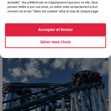
accepter". Vos préférences ne s'appliqueront que pour ce site. Vous
Bischheim : disparition d’une
pouvez mettre à jour vos choix, ou retirer votre consentement à tout
adolescente de 16 ans
moment via le lien "Gérer les cookies" situé en bas de chaque page.
Accepter et fermer
Gérer mes choix
À découvrir également