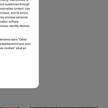
tand audiences through
personalise content; Use
 fraud, and fix errors;
 may process personal
mation actively
vices; Identify devices
rtenaires dans "Gérer
s'appliqueront que pour
les cookies" situé en