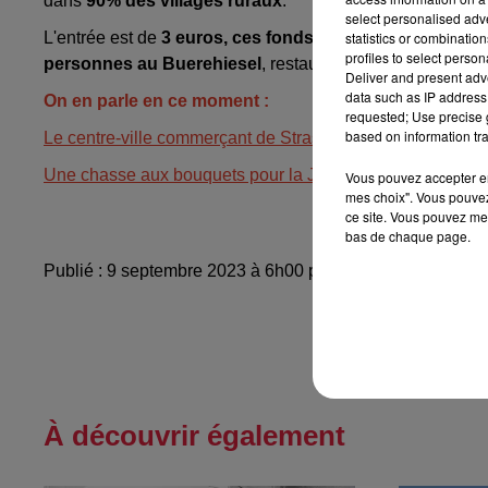
dans
90% des villages ruraux
.
select personalised ad
statistics or combinatio
L'entrée est de
3 euros, ces fonds
permettront de partici
profiles to select person
personnes au Buerehiesel
, restaurant étoilé au cœur de
Deliver and present adv
data such as IP address 
On en parle en ce moment :
requested; Use precise g
based on information tra
Le centre-ville commerçant de Strasbourg est-il le plus b
Une chasse aux bouquets pour la Journée de la fleur fran
Vous pouvez accepter en 
mes choix". Vous pouvez
ce site. Vous pouvez met
bas de chaque page.
Publié : 9 septembre 2023 à 6h00 par Robin Neubrand
À découvrir également