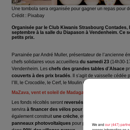
Une tombola sera organisée pour gagner un repas pour 
Crédit :
Pixabay
Organisée par le Club Kiwanis Strasbourg Contades, la
septembre à la salle du Diapason à Vendenheim. Ce ser
petits prix.
Parrainée par André Muller, présentateur de l’ancienne é
chefs solidaires vous accueillera
du samedi 23
(14h30-1
Vendenheim. Les
chefs des grandes tables d’Alsace
pr
couverts à des prix bradés
. Il s'agit de vaisselle cédée 
l’Ill, le Crocodile, le Cerf, le Moulin de la Wantzenau ou 
MaZava, vent et soleil de Madagascar
Les fonds récoltés seront
reversés à l'association MaZa
servira
à financer des vélos pour les élèves admis au 
également construit
une crèche
, et mène d'autres proje
panneaux photovoltaïques
pour permettre aux artisans d
We and
our (447) partn
access information on a 