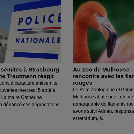
isémites à Strasbourg
Au zoo de Mulhouse :
ine Trautmann réagit
rencontre avec les fl
rouges
tions à caractère antisémite
Le Parc Zoologique et Botan
ouvertes mercredi 5 août à
Mulhouse abrite une colonie
 La maire Catherine
remarquable de flamants ro
a dénoncé ces dégradations.
avons suivi Adrien, respons
et terrarium, à...