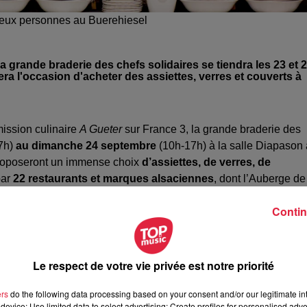
deux personnes au Buerehiesel
 grande braderie des chefs solidaires se tiendra les 23 et 
a l'occasion d'acheter des assiettes, verres et couverts à
mission culinaire
A Gueter
sur France 3, la grande braderie des
7h)
au dimanche 24 septembre
(10h-17h) à la salle Diapason 
oposeront un immense choix
d’assiettes, de verres, de
par
22 restaurants et marques alsaciennes
, dont l’Auberge de
encore la Chenaudière.
Contin
va
, qui œuvre dans le village d'Idilana, à Madagascar. L’argent
collège
pour la rentrée 2023/2024. Dans ce village, l'association
Le respect de votre vie privée est notre priorité
ts, comme
un jardin pédagogique, et un atelier doté de
e travailler en ayant accès à l'électricité, ce qui n'est pas le cas
ers
do the following data processing based on your consent and/or our legitimate int
device; Use limited data to select advertising; Create profiles for personalised adver