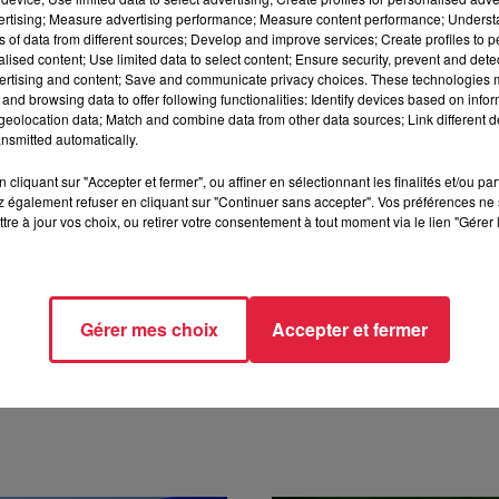
vertising; Measure advertising performance; Measure content performance; Unders
ns of data from different sources; Develop and improve services; Create profiles to 
per à
une tombola
dont le premier lot est
un repas pour deux
alised content; Use limited data to select content; Ensure security, prevent and detect
 l'Orangerie à Strasbourg.
ertising and content; Save and communicate privacy choices. These technologies
and browsing data to offer following functionalities: Identify devices based on infor
eolocation data; Match and combine data from other data sources; Link different de
nsmitted automatically.
eau de France ?
çaise
cliquant sur "Accepter et fermer", ou affiner en sélectionnant les finalités et/ou pa
 également refuser en cliquant sur "Continuer sans accepter". Vos préférences ne 
tre à jour vos choix, ou retirer votre consentement à tout moment via le lien "Gérer 
Gérer mes choix
Accepter et fermer