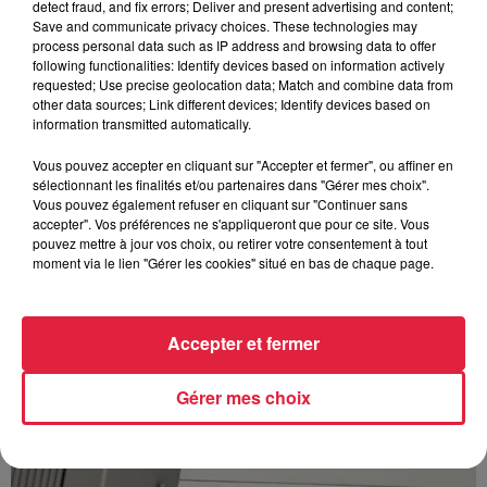
detect fraud, and fix errors; Deliver and present advertising and content;
Save and communicate privacy choices. These technologies may
process personal data such as IP address and browsing data to offer
following functionalities: Identify devices based on information actively
requested; Use precise geolocation data; Match and combine data from
À Hoerdt, de l’eau brune sort des robinets
other data sources; Link different devices; Identify devices based on
information transmitted automatically.
Depuis plusieurs jours, des habitants de Hoerdt ont vu de
l’eau brune s’écouler de leurs robinets. Face aux
Vous pouvez accepter en cliquant sur "Accepter et fermer", ou affiner en
nombreuses interrogations, la municipalité a pris...
sélectionnant les finalités et/ou partenaires dans "Gérer mes choix".
Vous pouvez également refuser en cliquant sur "Continuer sans
accepter". Vos préférences ne s'appliqueront que pour ce site. Vous
pouvez mettre à jour vos choix, ou retirer votre consentement à tout
moment via le lien "Gérer les cookies" situé en bas de chaque page.
Accepter et fermer
Gérer mes choix