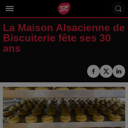
La Maison Alsacienne de
Biscuiterie fête ses 30
ans