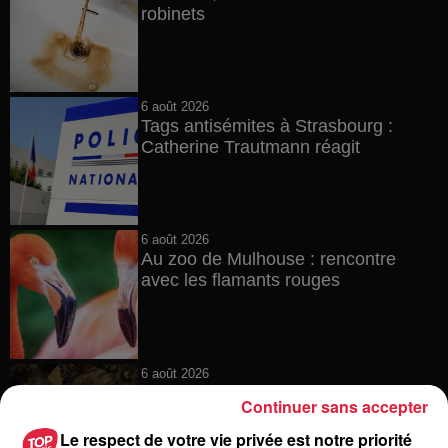
robinets
6 août 2026
Tags antisémites à Strasbourg :
Catherine Trautmann réagit
6 août 2026
Au zoo de Mulhouse : rencontre
avec les flamants rouges
6 août 2026
Les dernières infos sur la venue du
Continuer sans accepter
pape à Metz en septembre
Le respect de votre vie privée est notre priorité