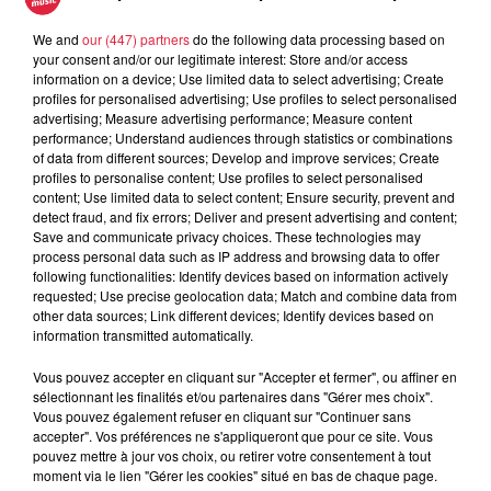
We and
our (447) partners
do the following data processing based on
your consent and/or our legitimate interest: Store and/or access
5 août 2026
information on a device; Use limited data to select advertising; Create
Europa-Park : des précisons sur
profiles for personalised advertising; Use profiles to select personalised
l’après Euro-Mir
advertising; Measure advertising performance; Measure content
performance; Understand audiences through statistics or combinations
of data from different sources; Develop and improve services; Create
profiles to personalise content; Use profiles to select personalised
content; Use limited data to select content; Ensure security, prevent and
detect fraud, and fix errors; Deliver and present advertising and content;
Save and communicate privacy choices. These technologies may
process personal data such as IP address and browsing data to offer
following functionalities: Identify devices based on information actively
Dans la même série
requested; Use precise geolocation data; Match and combine data from
other data sources; Link different devices; Identify devices based on
information transmitted automatically.
Un champ de fraises pour
l'éternité
Vous pouvez accepter en cliquant sur "Accepter et fermer", ou affiner en
Un champ de fraises pour l'éternité
sélectionnant les finalités et/ou partenaires dans "Gérer mes choix".
Vous pouvez également refuser en cliquant sur "Continuer sans
accepter". Vos préférences ne s'appliqueront que pour ce site. Vous
pouvez mettre à jour vos choix, ou retirer votre consentement à tout
moment via le lien "Gérer les cookies" situé en bas de chaque page.