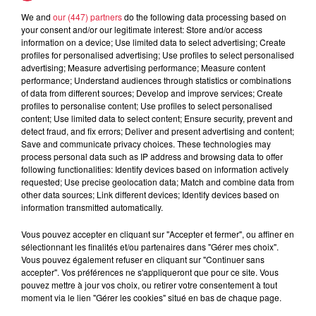
We and
our (447) partners
do the following data processing based on
4 août 2026
your consent and/or our legitimate interest: Store and/or access
Muttersholtz : après SensoRied,
information on a device; Use limited data to select advertising; Create
voilà BotaRied
profiles for personalised advertising; Use profiles to select personalised
advertising; Measure advertising performance; Measure content
performance; Understand audiences through statistics or combinations
of data from different sources; Develop and improve services; Create
profiles to personalise content; Use profiles to select personalised
content; Use limited data to select content; Ensure security, prevent and
detect fraud, and fix errors; Deliver and present advertising and content;
Save and communicate privacy choices. These technologies may
process personal data such as IP address and browsing data to offer
Dans la même série
following functionalities: Identify devices based on information actively
requested; Use precise geolocation data; Match and combine data from
other data sources; Link different devices; Identify devices based on
Un champ de fraises pour
information transmitted automatically.
l'éternité
Vous pouvez accepter en cliquant sur "Accepter et fermer", ou affiner en
Un champ de fraises pour l'éternité
sélectionnant les finalités et/ou partenaires dans "Gérer mes choix".
Vous pouvez également refuser en cliquant sur "Continuer sans
accepter". Vos préférences ne s'appliqueront que pour ce site. Vous
pouvez mettre à jour vos choix, ou retirer votre consentement à tout
moment via le lien "Gérer les cookies" situé en bas de chaque page.
Les Parfait(s) : Arnaques en