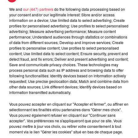
We and
our (447) partners
do the following data processing based on
your consent and/or our legitimate interest: Store and/or access
5 août 2026
Europa-Park : des précisons sur
information on a device; Use limited data to select advertising; Create
profiles for personalised advertising; Use profiles to select personalised
l’après Euro-Mir
advertising; Measure advertising performance; Measure content
performance; Understand audiences through statistics or combinations
of data from different sources; Develop and improve services; Create
profiles to personalise content; Use profiles to select personalised
content; Use limited data to select content; Ensure security, prevent and
detect fraud, and fix errors; Deliver and present advertising and content;
Save and communicate privacy choices. These technologies may
process personal data such as IP address and browsing data to offer
Dans la même série
following functionalities: Identify devices based on information actively
requested; Use precise geolocation data; Match and combine data from
other data sources; Link different devices; Identify devices based on
information transmitted automatically.
La Minute Sport du Bas-Rhin -
vendredi 21 mars
Vous pouvez accepter en cliquant sur "Accepter et fermer", ou affiner en
La minute sport en Alsace avec Top Music
sélectionnant les finalités et/ou partenaires dans "Gérer mes choix".
Vous pouvez également refuser en cliquant sur "Continuer sans
accepter". Vos préférences ne s'appliqueront que pour ce site. Vous
pouvez mettre à jour vos choix, ou retirer votre consentement à tout
moment via le lien "Gérer les cookies" situé en bas de chaque page.
La Minute Sport du Haut-Rhin -