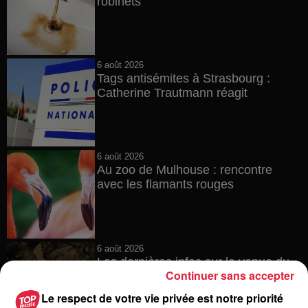
robinets
6 août 2026
Tags antisémites à Strasbourg :
Catherine Trautmann réagit
6 août 2026
Au zoo de Mulhouse : rencontre
avec les flamants rouges
6 août 2026
Les dernières infos sur la venue du
Continuer sans accepter
pape à Metz en septembre
Le respect de votre vie privée est notre priorité