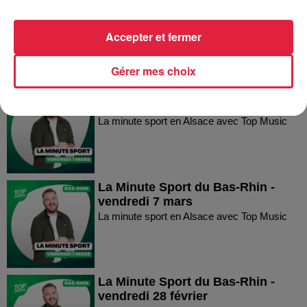
vendredi 21 mars
La minute sport en Alsace avec Top Music
Accepter et fermer
Gérer mes choix
La Minute Sport du Haut-Rhin -
vendredi 7 mars
La minute sport en Alsace avec Top Music
La Minute Sport du Bas-Rhin -
vendredi 7 mars
La minute sport en Alsace avec Top Music
La Minute Sport du Bas-Rhin -
vendredi 28 février