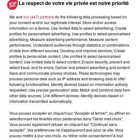
pape à Metz en septembre
Le respect de votre vie privée est notre priorité
We and
our (447) partners
do the following data processing based on
your consent and/or our legitimate interest: Store and/or access
information on a device; Use limited data to select advertising; Create
5 août 2026
profiles for personalised advertising; Use profiles to select personalised
Europa-Park : des précisons sur
advertising; Measure advertising performance; Measure content
l’après Euro-Mir
performance; Understand audiences through statistics or combinations
of data from different sources; Develop and improve services; Create
profiles to personalise content; Use profiles to select personalised
content; Use limited data to select content; Ensure security, prevent and
detect fraud, and fix errors; Deliver and present advertising and content;
Save and communicate privacy choices. These technologies may
process personal data such as IP address and browsing data to offer
following functionalities: Identify devices based on information actively
requested; Use precise geolocation data; Match and combine data from
Dans la même série
other data sources; Link different devices; Identify devices based on
information transmitted automatically.
La Minute Sport du Bas-Rhin -
Vous pouvez accepter en cliquant sur "Accepter et fermer", ou affiner en
vendredi 21 mars
sélectionnant les finalités et/ou partenaires dans "Gérer mes choix".
La minute sport en Alsace avec Top Music
Vous pouvez également refuser en cliquant sur "Continuer sans
accepter". Vos préférences ne s'appliqueront que pour ce site. Vous
pouvez mettre à jour vos choix, ou retirer votre consentement à tout