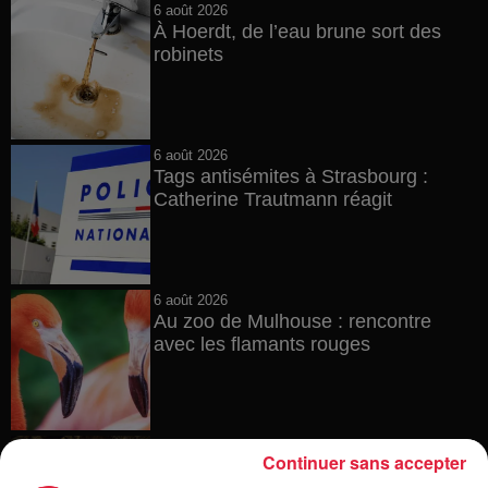
6 août 2026
À Hoerdt, de l’eau brune sort des
robinets
6 août 2026
Tags antisémites à Strasbourg :
Catherine Trautmann réagit
6 août 2026
Au zoo de Mulhouse : rencontre
avec les flamants rouges
6 août 2026
Continuer sans accepter
Les dernières infos sur la venue du