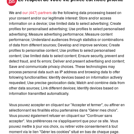
We and
our (447) partners
do the following data processing based on
your consent and/or our legitimate interest: Store and/or access
5 août 2026
information on a device; Use limited data to select advertising; Create
Europa-Park : des précisons sur
profiles for personalised advertising; Use profiles to select personalised
l’après Euro-Mir
advertising; Measure advertising performance; Measure content
performance; Understand audiences through statistics or combinations
of data from different sources; Develop and improve services; Create
profiles to personalise content; Use profiles to select personalised
content; Use limited data to select content; Ensure security, prevent and
detect fraud, and fix errors; Deliver and present advertising and content;
Save and communicate privacy choices. These technologies may
process personal data such as IP address and browsing data to offer
following functionalities: Identify devices based on information actively
Dans la même série
requested; Use precise geolocation data; Match and combine data from
other data sources; Link different devices; Identify devices based on
information transmitted automatically.
La Minute Sport du Haut-Rhin -
vendredi 21 mars
Vous pouvez accepter en cliquant sur "Accepter et fermer", ou affiner en
sélectionnant les finalités et/ou partenaires dans "Gérer mes choix".
La minute sport en Alsace avec Top Music
Vous pouvez également refuser en cliquant sur "Continuer sans
accepter". Vos préférences ne s'appliqueront que pour ce site. Vous
pouvez mettre à jour vos choix, ou retirer votre consentement à tout
moment via le lien "Gérer les cookies" situé en bas de chaque page.