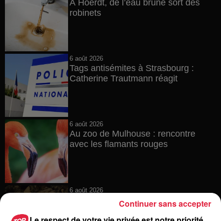
À Hoerdt, de l’eau brune sort des
robinets
6 août 2026
Tags antisémites à Strasbourg :
Catherine Trautmann réagit
6 août 2026
Au zoo de Mulhouse : rencontre
avec les flamants rouges
6 août 2026
Les dernières infos sur la venue du
Continuer sans accepter
pape à Metz en septembre
Le respect de votre vie privée est notre priorité