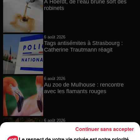
À Hoerdt, de l’eau brune sort des
robinets
6 août 2026
Tags antisémites à Strasbourg :
Catherine Trautmann réagit
6 août 2026
Au zoo de Mulhouse : rencontre
avec les flamants rouges
6 août 2026
Les dernières infos sur la venue du
Continuer sans accepter
pape à Metz en septembre
Le respect de votre vie privée est notre priorité