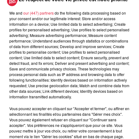
We and
our (447) partners
do the following data processing based on
your consent and/or our legitimate interest: Store and/or access
5 août 2026
information on a device; Use limited data to select advertising; Create
Europa-Park : des précisons sur
profiles for personalised advertising; Use profiles to select personalised
l’après Euro-Mir
advertising; Measure advertising performance; Measure content
performance; Understand audiences through statistics or combinations
of data from different sources; Develop and improve services; Create
profiles to personalise content; Use profiles to select personalised
content; Use limited data to select content; Ensure security, prevent and
detect fraud, and fix errors; Deliver and present advertising and content;
Save and communicate privacy choices. These technologies may
process personal data such as IP address and browsing data to offer
following functionalities: Identify devices based on information actively
Dans la même série
requested; Use precise geolocation data; Match and combine data from
other data sources; Link different devices; Identify devices based on
information transmitted automatically.
La Minute Sport du Bas-Rhin -
vendredi 21 mars
Vous pouvez accepter en cliquant sur "Accepter et fermer", ou affiner en
sélectionnant les finalités et/ou partenaires dans "Gérer mes choix".
La minute sport en Alsace avec Top Music
Vous pouvez également refuser en cliquant sur "Continuer sans
accepter". Vos préférences ne s'appliqueront que pour ce site. Vous
pouvez mettre à jour vos choix, ou retirer votre consentement à tout
moment via le lien "Gérer les cookies" situé en bas de chaque page.