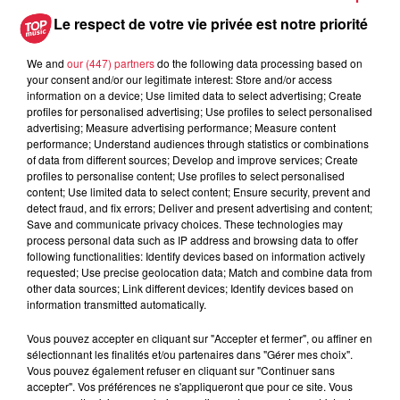
Les dernières infos sur la venue du
Le respect de votre vie privée est notre priorité
pape à Metz en septembre
We and
our (447) partners
do the following data processing based on
your consent and/or our legitimate interest: Store and/or access
information on a device; Use limited data to select advertising; Create
profiles for personalised advertising; Use profiles to select personalised
5 août 2026
advertising; Measure advertising performance; Measure content
Europa-Park : des précisons sur
performance; Understand audiences through statistics or combinations
l’après Euro-Mir
of data from different sources; Develop and improve services; Create
profiles to personalise content; Use profiles to select personalised
content; Use limited data to select content; Ensure security, prevent and
detect fraud, and fix errors; Deliver and present advertising and content;
Save and communicate privacy choices. These technologies may
process personal data such as IP address and browsing data to offer
following functionalities: Identify devices based on information actively
requested; Use precise geolocation data; Match and combine data from
other data sources; Link different devices; Identify devices based on
Dans la même série
information transmitted automatically.
Vous pouvez accepter en cliquant sur "Accepter et fermer", ou affiner en
La Minute Sport du Haut-Rhin -
sélectionnant les finalités et/ou partenaires dans "Gérer mes choix".
vendredi 21 mars
Vous pouvez également refuser en cliquant sur "Continuer sans
La minute sport en Alsace avec Top Music
accepter". Vos préférences ne s'appliqueront que pour ce site. Vous