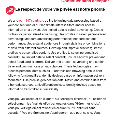
Continuer sans accepter
6 août 2026
Les dernières infos sur la venue du
Le respect de votre vie privée est notre priorité
pape à Metz en septembre
We and
our (447) partners
do the following data processing based on
your consent and/or our legitimate interest: Store and/or access
information on a device; Use limited data to select advertising; Create
profiles for personalised advertising; Use profiles to select personalised
5 août 2026
advertising; Measure advertising performance; Measure content
Europa-Park : des précisons sur
performance; Understand audiences through statistics or combinations
l’après Euro-Mir
of data from different sources; Develop and improve services; Create
profiles to personalise content; Use profiles to select personalised
content; Use limited data to select content; Ensure security, prevent and
detect fraud, and fix errors; Deliver and present advertising and content;
Save and communicate privacy choices. These technologies may
process personal data such as IP address and browsing data to offer
following functionalities: Identify devices based on information actively
requested; Use precise geolocation data; Match and combine data from
other data sources; Link different devices; Identify devices based on
Dans la même série
information transmitted automatically.
Vous pouvez accepter en cliquant sur "Accepter et fermer", ou affiner en
La Minute Sport du Haut-Rhin -
sélectionnant les finalités et/ou partenaires dans "Gérer mes choix".
Vous pouvez également refuser en cliquant sur "Continuer sans
vendredi 21 mars
accepter". Vos préférences ne s'appliqueront que pour ce site. Vous
La minute sport en Alsace avec Top Music