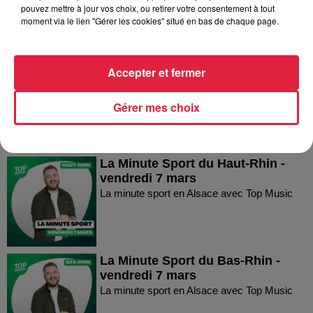
pouvez mettre à jour vos choix, ou retirer votre consentement à tout
moment via le lien "Gérer les cookies" situé en bas de chaque page.
La Minute Sport du Bas-Rhin -
Accepter et fermer
vendredi 21 mars
La minute sport en Alsace avec Top Music
Gérer mes choix
La Minute Sport du Haut-Rhin -
vendredi 7 mars
La minute sport en Alsace avec Top Music
La Minute Sport du Bas-Rhin -
vendredi 7 mars
La minute sport en Alsace avec Top Music