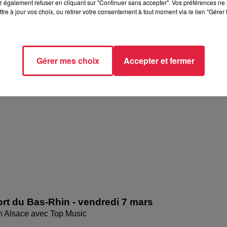
 également refuser en cliquant sur "Continuer sans accepter". Vos préférences ne 
tre à jour vos choix, ou retirer votre consentement à tout moment via le lien "Gérer 
rt du Haut-Rhin - vendredi 7 mars
Gérer mes choix
Accepter et fermer
en Alsace avec Top Music
rt du Bas-Rhin - vendredi 7 mars
en Alsace avec Top Music