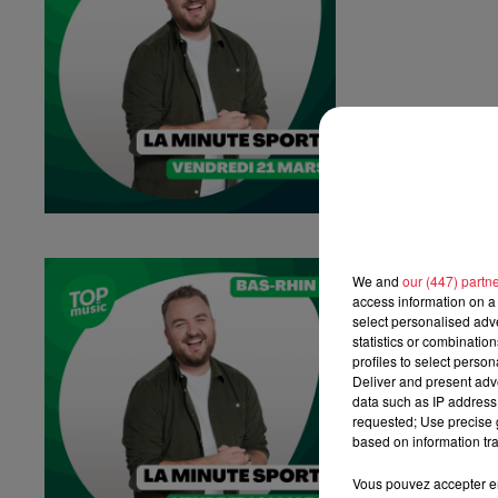
La Minute Spo
We and
our (447) partn
La minute sport 
access information on a 
select personalised ad
statistics or combinatio
profiles to select person
Deliver and present adv
data such as IP address 
requested; Use precise g
based on information tra
Vous pouvez accepter en 