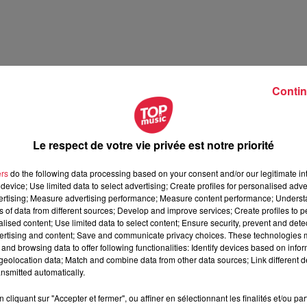
Contin
Le respect de votre vie privée est notre priorité
rt du Bas-Rhin - vendredi 21 mars
ers
do the following data processing based on your consent and/or our legitimate int
en Alsace avec Top Music
device; Use limited data to select advertising; Create profiles for personalised adver
vertising; Measure advertising performance; Measure content performance; Unders
ns of data from different sources; Develop and improve services; Create profiles to 
alised content; Use limited data to select content; Ensure security, prevent and detect
ertising and content; Save and communicate privacy choices. These technologies
and browsing data to offer following functionalities: Identify devices based on infor
eolocation data; Match and combine data from other data sources; Link different de
nsmitted automatically.
cliquant sur "Accepter et fermer", ou affiner en sélectionnant les finalités et/ou pa