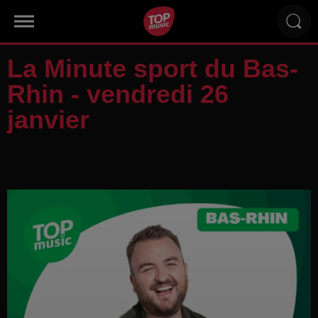
La Minute sport du Bas-
Rhin - vendredi 26
janvier