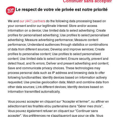
Continuer sans accepter
6 août 2026
Les dernières infos sur la venue du
Le respect de votre vie privée est notre priorité
pape à Metz en septembre
We and
our (447) partners
do the following data processing based on
your consent and/or our legitimate interest: Store and/or access
information on a device; Use limited data to select advertising; Create
profiles for personalised advertising; Use profiles to select personalised
5 août 2026
advertising; Measure advertising performance; Measure content
Europa-Park : des précisons sur
performance; Understand audiences through statistics or combinations
l’après Euro-Mir
of data from different sources; Develop and improve services; Create
profiles to personalise content; Use profiles to select personalised
content; Use limited data to select content; Ensure security, prevent and
detect fraud, and fix errors; Deliver and present advertising and content;
Save and communicate privacy choices. These technologies may
process personal data such as IP address and browsing data to offer
following functionalities: Identify devices based on information actively
requested; Use precise geolocation data; Match and combine data from
other data sources; Link different devices; Identify devices based on
Dans la même série
information transmitted automatically.
Vous pouvez accepter en cliquant sur "Accepter et fermer", ou affiner en
La Minute Sport du Bas-Rhin -
sélectionnant les finalités et/ou partenaires dans "Gérer mes choix".
Vous pouvez également refuser en cliquant sur "Continuer sans
vendredi 21 mars
accepter". Vos préférences ne s'appliqueront que pour ce site. Vous
La minute sport en Alsace avec Top Music