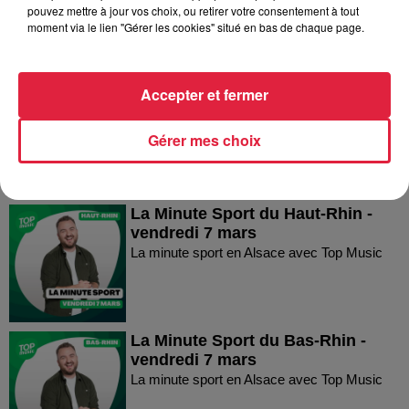
pouvez mettre à jour vos choix, ou retirer votre consentement à tout
moment via le lien "Gérer les cookies" situé en bas de chaque page.
La Minute Sport du Haut-Rhin -
Accepter et fermer
vendredi 21 mars
La minute sport en Alsace avec Top Music
Gérer mes choix
La Minute Sport du Haut-Rhin -
vendredi 7 mars
La minute sport en Alsace avec Top Music
La Minute Sport du Bas-Rhin -
vendredi 7 mars
La minute sport en Alsace avec Top Music