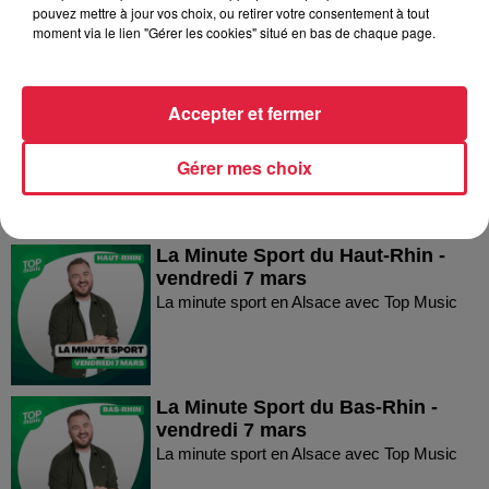
pouvez mettre à jour vos choix, ou retirer votre consentement à tout
moment via le lien "Gérer les cookies" situé en bas de chaque page.
La Minute Sport du Haut-Rhin -
Accepter et fermer
vendredi 21 mars
La minute sport en Alsace avec Top Music
Gérer mes choix
La Minute Sport du Haut-Rhin -
vendredi 7 mars
La minute sport en Alsace avec Top Music
La Minute Sport du Bas-Rhin -
vendredi 7 mars
La minute sport en Alsace avec Top Music