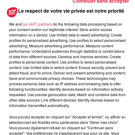
Continuer sans accepter
12h23
Les dernières infos sur la venue du
Le respect de votre vie privée est notre priorité
pape à Metz en septembre
We and
our (447) partners
do the following data processing based on
your consent and/or our legitimate interest: Store and/or access
information on a device; Use limited data to select advertising; Create
profiles for personalised advertising; Use profiles to select personalised
5 août 2026
advertising; Measure advertising performance; Measure content
Europa-Park : des précisons sur
performance; Understand audiences through statistics or combinations
l’après Euro-Mir
of data from different sources; Develop and improve services; Create
profiles to personalise content; Use profiles to select personalised
content; Use limited data to select content; Ensure security, prevent and
detect fraud, and fix errors; Deliver and present advertising and content;
Save and communicate privacy choices. These technologies may
process personal data such as IP address and browsing data to offer
following functionalities: Identify devices based on information actively
requested; Use precise geolocation data; Match and combine data from
other data sources; Link different devices; Identify devices based on
Dans la même série
information transmitted automatically.
Vous pouvez accepter en cliquant sur "Accepter et fermer", ou affiner en
La Minute Sport du Bas-Rhin -
sélectionnant les finalités et/ou partenaires dans "Gérer mes choix".
Vous pouvez également refuser en cliquant sur "Continuer sans
vendredi 21 mars
accepter". Vos préférences ne s'appliqueront que pour ce site. Vous
La minute sport en Alsace avec Top Music