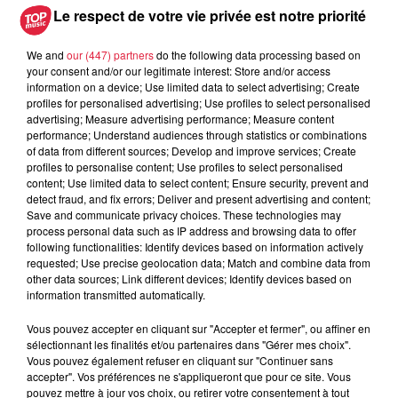
Le respect de votre vie privée est notre priorité
pape à Metz en septembre
We and
our (447) partners
do the following data processing based on
your consent and/or our legitimate interest: Store and/or access
information on a device; Use limited data to select advertising; Create
5 août 2026
profiles for personalised advertising; Use profiles to select personalised
Europa-Park : des précisons sur
advertising; Measure advertising performance; Measure content
l’après Euro-Mir
performance; Understand audiences through statistics or combinations
of data from different sources; Develop and improve services; Create
profiles to personalise content; Use profiles to select personalised
content; Use limited data to select content; Ensure security, prevent and
detect fraud, and fix errors; Deliver and present advertising and content;
Save and communicate privacy choices. These technologies may
process personal data such as IP address and browsing data to offer
following functionalities: Identify devices based on information actively
requested; Use precise geolocation data; Match and combine data from
Dans la même série
other data sources; Link different devices; Identify devices based on
information transmitted automatically.
La Minute Sport du Bas-Rhin -
Vous pouvez accepter en cliquant sur "Accepter et fermer", ou affiner en
sélectionnant les finalités et/ou partenaires dans "Gérer mes choix".
vendredi 21 mars
Vous pouvez également refuser en cliquant sur "Continuer sans
La minute sport en Alsace avec Top Music
accepter". Vos préférences ne s'appliqueront que pour ce site. Vous
pouvez mettre à jour vos choix, ou retirer votre consentement à tout