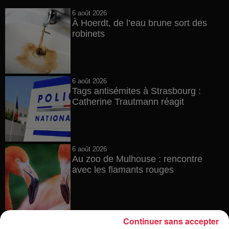
6 août 2026
À Hoerdt, de l’eau brune sort des
robinets
6 août 2026
Tags antisémites à Strasbourg :
Catherine Trautmann réagit
6 août 2026
Au zoo de Mulhouse : rencontre
avec les flamants rouges
6 août 2026
Continuer sans accepter
Les dernières infos sur la venue du