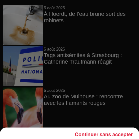
6 août 2026
À Hoerdt, de l’eau brune sort des
robinets
6 août 2026
Tags antisémites à Strasbourg :
Catherine Trautmann réagit
6 août 2026
Au zoo de Mulhouse : rencontre
avec les flamants rouges
6 août 2026
Continuer sans accepter
Les dernières infos sur la venue du