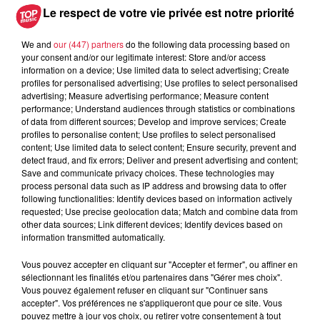
Le respect de votre vie privée est notre priorité
pape à Metz en septembre
We and
our (447) partners
do the following data processing based on
your consent and/or our legitimate interest: Store and/or access
information on a device; Use limited data to select advertising; Create
5 août 2026
profiles for personalised advertising; Use profiles to select personalised
Europa-Park : des précisons sur
advertising; Measure advertising performance; Measure content
l’après Euro-Mir
performance; Understand audiences through statistics or combinations
of data from different sources; Develop and improve services; Create
profiles to personalise content; Use profiles to select personalised
content; Use limited data to select content; Ensure security, prevent and
detect fraud, and fix errors; Deliver and present advertising and content;
Save and communicate privacy choices. These technologies may
process personal data such as IP address and browsing data to offer
following functionalities: Identify devices based on information actively
requested; Use precise geolocation data; Match and combine data from
Dans la même série
other data sources; Link different devices; Identify devices based on
information transmitted automatically.
La Minute Sport du Haut-Rhin -
Vous pouvez accepter en cliquant sur "Accepter et fermer", ou affiner en
sélectionnant les finalités et/ou partenaires dans "Gérer mes choix".
vendredi 21 mars
Vous pouvez également refuser en cliquant sur "Continuer sans
La minute sport en Alsace avec Top Music
accepter". Vos préférences ne s'appliqueront que pour ce site. Vous
pouvez mettre à jour vos choix, ou retirer votre consentement à tout