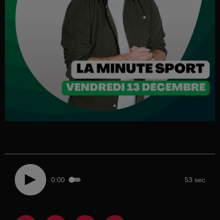
0:00
53 sec