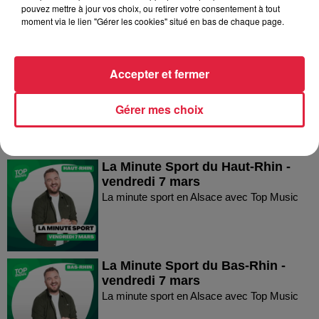
pouvez mettre à jour vos choix, ou retirer votre consentement à tout
moment via le lien "Gérer les cookies" situé en bas de chaque page.
La Minute Sport du Haut-Rhin -
Accepter et fermer
vendredi 21 mars
La minute sport en Alsace avec Top Music
Gérer mes choix
La Minute Sport du Haut-Rhin -
vendredi 7 mars
La minute sport en Alsace avec Top Music
La Minute Sport du Bas-Rhin -
vendredi 7 mars
La minute sport en Alsace avec Top Music