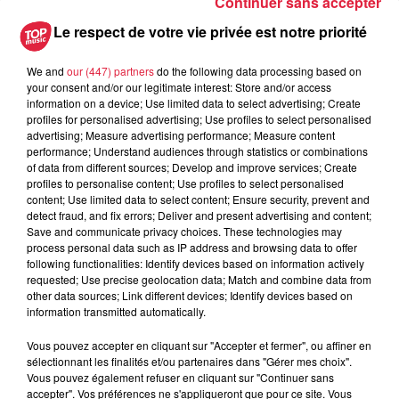
Continuer sans accepter
6 août 2026
Les dernières infos sur la venue du
Le respect de votre vie privée est notre priorité
pape à Metz en septembre
We and
our (447) partners
do the following data processing based on
your consent and/or our legitimate interest: Store and/or access
information on a device; Use limited data to select advertising; Create
profiles for personalised advertising; Use profiles to select personalised
5 août 2026
advertising; Measure advertising performance; Measure content
Europa-Park : des précisons sur
performance; Understand audiences through statistics or combinations
l’après Euro-Mir
of data from different sources; Develop and improve services; Create
profiles to personalise content; Use profiles to select personalised
content; Use limited data to select content; Ensure security, prevent and
detect fraud, and fix errors; Deliver and present advertising and content;
Save and communicate privacy choices. These technologies may
process personal data such as IP address and browsing data to offer
following functionalities: Identify devices based on information actively
requested; Use precise geolocation data; Match and combine data from
other data sources; Link different devices; Identify devices based on
Dans la même série
information transmitted automatically.
Vous pouvez accepter en cliquant sur "Accepter et fermer", ou affiner en
La Minute Sport du Bas-Rhin -
sélectionnant les finalités et/ou partenaires dans "Gérer mes choix".
Vous pouvez également refuser en cliquant sur "Continuer sans
vendredi 21 mars
accepter". Vos préférences ne s'appliqueront que pour ce site. Vous
La minute sport en Alsace avec Top Music