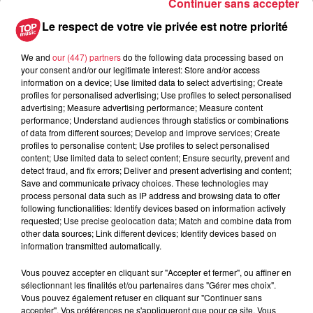
Continuer sans accepter
6 août 2026
Le respect de votre vie privée est notre priorité
Les dernières infos sur la venue du
pape à Metz en septembre
We and
our (447) partners
do the following data processing based on
your consent and/or our legitimate interest: Store and/or access
information on a device; Use limited data to select advertising; Create
profiles for personalised advertising; Use profiles to select personalised
5 août 2026
advertising; Measure advertising performance; Measure content
Europa-Park : des précisons sur
performance; Understand audiences through statistics or combinations
of data from different sources; Develop and improve services; Create
l’après Euro-Mir
profiles to personalise content; Use profiles to select personalised
content; Use limited data to select content; Ensure security, prevent and
detect fraud, and fix errors; Deliver and present advertising and content;
Save and communicate privacy choices. These technologies may
process personal data such as IP address and browsing data to offer
following functionalities: Identify devices based on information actively
requested; Use precise geolocation data; Match and combine data from
other data sources; Link different devices; Identify devices based on
Dans la même série
information transmitted automatically.
Vous pouvez accepter en cliquant sur "Accepter et fermer", ou affiner en
sélectionnant les finalités et/ou partenaires dans "Gérer mes choix".
La Minute Sport du Bas-Rhin -
Vous pouvez également refuser en cliquant sur "Continuer sans
vendredi 21 mars
accepter". Vos préférences ne s'appliqueront que pour ce site. Vous