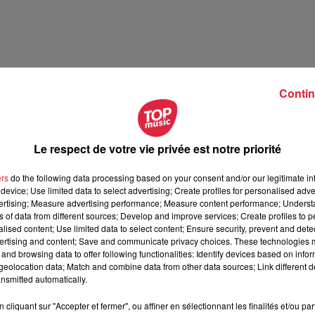
Contin
Le respect de votre vie privée est notre priorité
rt du Bas-Rhin - vendredi 21 mars
ers
do the following data processing based on your consent and/or our legitimate int
en Alsace avec Top Music
device; Use limited data to select advertising; Create profiles for personalised adver
vertising; Measure advertising performance; Measure content performance; Unders
ns of data from different sources; Develop and improve services; Create profiles to 
alised content; Use limited data to select content; Ensure security, prevent and detect
ertising and content; Save and communicate privacy choices. These technologies
and browsing data to offer following functionalities: Identify devices based on infor
eolocation data; Match and combine data from other data sources; Link different de
nsmitted automatically.
cliquant sur "Accepter et fermer", ou affiner en sélectionnant les finalités et/ou pa