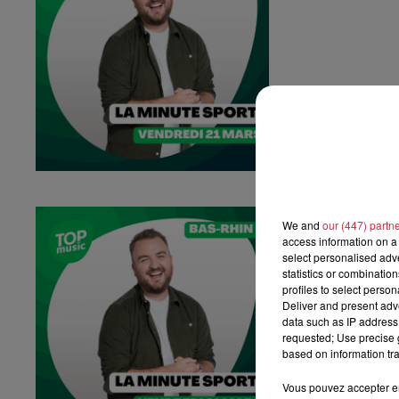
La Minute Spo
We and
our (447) partn
La minute sport 
access information on a 
select personalised ad
statistics or combinatio
profiles to select person
Deliver and present adv
data such as IP address 
requested; Use precise g
based on information tra
Vous pouvez accepter en 