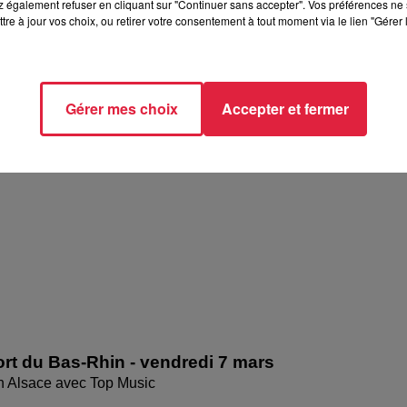
 également refuser en cliquant sur "Continuer sans accepter". Vos préférences ne 
tre à jour vos choix, ou retirer votre consentement à tout moment via le lien "Gérer 
rt du Haut-Rhin - vendredi 7 mars
Gérer mes choix
Accepter et fermer
en Alsace avec Top Music
rt du Bas-Rhin - vendredi 7 mars
en Alsace avec Top Music