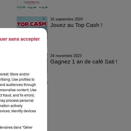
16 septembre 2024
Jouez au Top Cash !
uer sans accepter
24 novembre 2023
Gagnez 1 an de café Sati !
erest: Store and/or
tising; Use profiles to
tand audiences through
personalise content; Use
 fraud, and fix errors;
 may process personal
mation actively
vices; Identify devices
rtenaires dans "Gérer