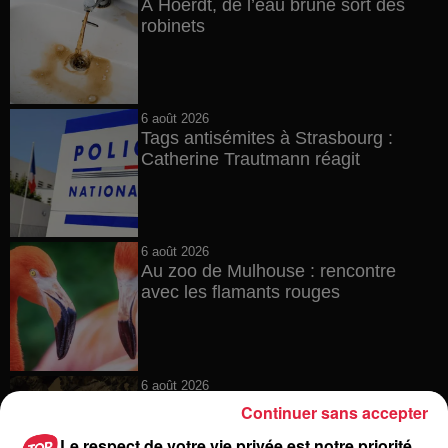
À Hoerdt, de l’eau brune sort des
robinets
6 août 2026
Tags antisémites à Strasbourg :
Catherine Trautmann réagit
6 août 2026
Au zoo de Mulhouse : rencontre
avec les flamants rouges
6 août 2026
Les dernières infos sur la venue du
Continuer sans accepter
pape à Metz en septembre
Le respect de votre vie privée est notre priorité