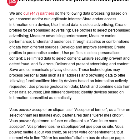
We and
our (447) partners
do the following data processing based on
your consent and/or our legitimate interest: Store and/or access
5 août 2026
information on a device; Use limited data to select advertising; Create
Europa-Park : des précisons sur
profiles for personalised advertising; Use profiles to select personalised
l’après Euro-Mir
advertising; Measure advertising performance; Measure content
performance; Understand audiences through statistics or combinations
of data from different sources; Develop and improve services; Create
profiles to personalise content; Use profiles to select personalised
content; Use limited data to select content; Ensure security, prevent and
detect fraud, and fix errors; Deliver and present advertising and content;
Save and communicate privacy choices. These technologies may
process personal data such as IP address and browsing data to offer
following functionalities: Identify devices based on information actively
Dans la même série
requested; Use precise geolocation data; Match and combine data from
other data sources; Link different devices; Identify devices based on
information transmitted automatically.
La Minute Sport du Bas-Rhin -
vendredi 21 mars
Vous pouvez accepter en cliquant sur "Accepter et fermer", ou affiner en
sélectionnant les finalités et/ou partenaires dans "Gérer mes choix".
La minute sport en Alsace avec Top Music
Vous pouvez également refuser en cliquant sur "Continuer sans
accepter". Vos préférences ne s'appliqueront que pour ce site. Vous
pouvez mettre à jour vos choix, ou retirer votre consentement à tout
moment via le lien "Gérer les cookies" situé en bas de chaque page.