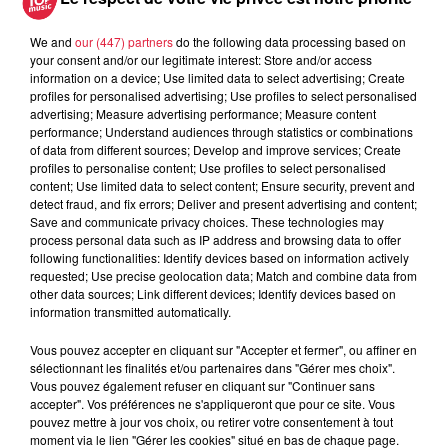
We and
our (447) partners
do the following data processing based on
your consent and/or our legitimate interest: Store and/or access
5 août 2026
information on a device; Use limited data to select advertising; Create
Europa-Park : des précisons sur
profiles for personalised advertising; Use profiles to select personalised
l’après Euro-Mir
advertising; Measure advertising performance; Measure content
performance; Understand audiences through statistics or combinations
of data from different sources; Develop and improve services; Create
profiles to personalise content; Use profiles to select personalised
content; Use limited data to select content; Ensure security, prevent and
detect fraud, and fix errors; Deliver and present advertising and content;
Save and communicate privacy choices. These technologies may
process personal data such as IP address and browsing data to offer
following functionalities: Identify devices based on information actively
Dans la même série
requested; Use precise geolocation data; Match and combine data from
other data sources; Link different devices; Identify devices based on
information transmitted automatically.
La Minute Sport du Haut-Rhin -
vendredi 21 mars
Vous pouvez accepter en cliquant sur "Accepter et fermer", ou affiner en
sélectionnant les finalités et/ou partenaires dans "Gérer mes choix".
La minute sport en Alsace avec Top Music
Vous pouvez également refuser en cliquant sur "Continuer sans
accepter". Vos préférences ne s'appliqueront que pour ce site. Vous
pouvez mettre à jour vos choix, ou retirer votre consentement à tout
moment via le lien "Gérer les cookies" situé en bas de chaque page.