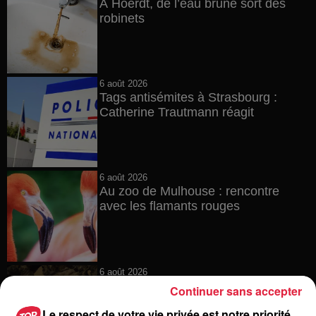
À Hoerdt, de l’eau brune sort des
robinets
6 août 2026
Tags antisémites à Strasbourg :
Catherine Trautmann réagit
6 août 2026
Au zoo de Mulhouse : rencontre
avec les flamants rouges
6 août 2026
Les dernières infos sur la venue du
Continuer sans accepter
pape à Metz en septembre
Le respect de votre vie privée est notre priorité