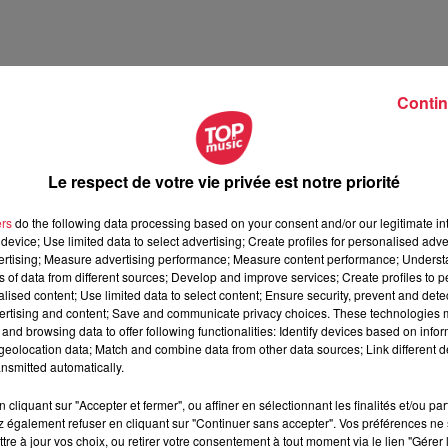
Contin
Le respect de votre vie privée est notre priorité
rt du Haut-Rhin - vendredi 21 mars
en Alsace avec Top Music
ers
do the following data processing based on your consent and/or our legitimate int
device; Use limited data to select advertising; Create profiles for personalised adver
vertising; Measure advertising performance; Measure content performance; Unders
ns of data from different sources; Develop and improve services; Create profiles to 
alised content; Use limited data to select content; Ensure security, prevent and detect
ertising and content; Save and communicate privacy choices. These technologies
and browsing data to offer following functionalities: Identify devices based on infor
eolocation data; Match and combine data from other data sources; Link different de
nsmitted automatically.
cliquant sur "Accepter et fermer", ou affiner en sélectionnant les finalités et/ou pa
 également refuser en cliquant sur "Continuer sans accepter". Vos préférences ne 
tre à jour vos choix, ou retirer votre consentement à tout moment via le lien "Gérer 