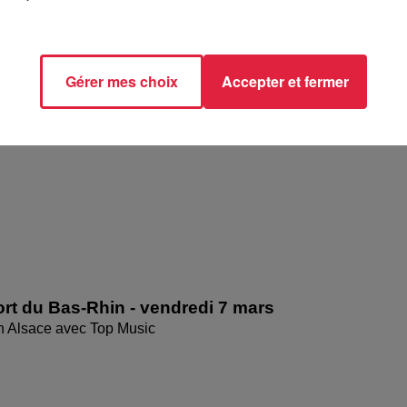
rt du Haut-Rhin - vendredi 7 mars
en Alsace avec Top Music
Gérer mes choix
Accepter et fermer
rt du Bas-Rhin - vendredi 7 mars
en Alsace avec Top Music