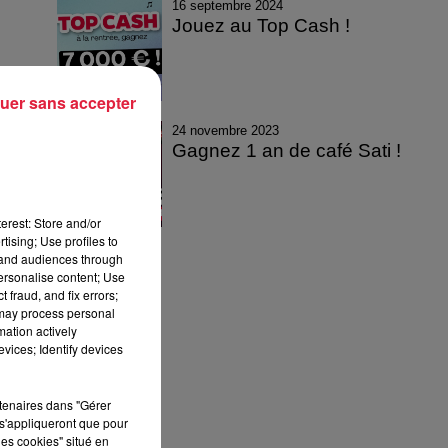
16 septembre 2024
Jouez au Top Cash !
uer sans accepter
24 novembre 2023
Gagnez 1 an de café Sati !
erest: Store and/or
tising; Use profiles to
tand audiences through
personalise content; Use
 fraud, and fix errors;
 may process personal
mation actively
vices; Identify devices
rtenaires dans "Gérer
s'appliqueront que pour
les cookies" situé en