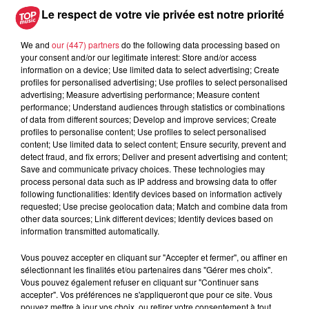
Les dernières infos sur la venue du
Le respect de votre vie privée est notre priorité
pape à Metz en septembre
We and
our (447) partners
do the following data processing based on
your consent and/or our legitimate interest: Store and/or access
information on a device; Use limited data to select advertising; Create
5 août 2026
profiles for personalised advertising; Use profiles to select personalised
Europa-Park : des précisons sur
advertising; Measure advertising performance; Measure content
performance; Understand audiences through statistics or combinations
l’après Euro-Mir
of data from different sources; Develop and improve services; Create
profiles to personalise content; Use profiles to select personalised
content; Use limited data to select content; Ensure security, prevent and
detect fraud, and fix errors; Deliver and present advertising and content;
Save and communicate privacy choices. These technologies may
process personal data such as IP address and browsing data to offer
following functionalities: Identify devices based on information actively
requested; Use precise geolocation data; Match and combine data from
Dans la même série
other data sources; Link different devices; Identify devices based on
information transmitted automatically.
Vous pouvez accepter en cliquant sur "Accepter et fermer", ou affiner en
La Minute Sport du Haut-Rhin -
sélectionnant les finalités et/ou partenaires dans "Gérer mes choix".
vendredi 21 mars
Vous pouvez également refuser en cliquant sur "Continuer sans
La minute sport en Alsace avec Top Music
accepter". Vos préférences ne s'appliqueront que pour ce site. Vous
pouvez mettre à jour vos choix, ou retirer votre consentement à tout