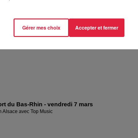
rt du Haut-Rhin - vendredi 7 mars
en Alsace avec Top Music
Gérer mes choix
Accepter et fermer
rt du Bas-Rhin - vendredi 7 mars
en Alsace avec Top Music