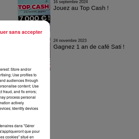
16 septembre 2024
Jouez au Top Cash !
uer sans accepter
24 novembre 2023
Gagnez 1 an de café Sati !
erest: Store and/or
tising; Use profiles to
tand audiences through
personalise content; Use
 fraud, and fix errors;
 may process personal
mation actively
vices; Identify devices
rtenaires dans "Gérer
s'appliqueront que pour
les cookies" situé en