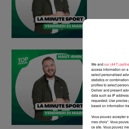
La Minute Spo
La minute sport 
We and
our (447) partn
access information on a 
select personalised ad
statistics or combinatio
profiles to select person
Deliver and present adv
data such as IP address 
requested; Use precise g
based on information tra
Vous pouvez accepter en 
mes choix". Vous pouvez
ce site. Vous pouvez met