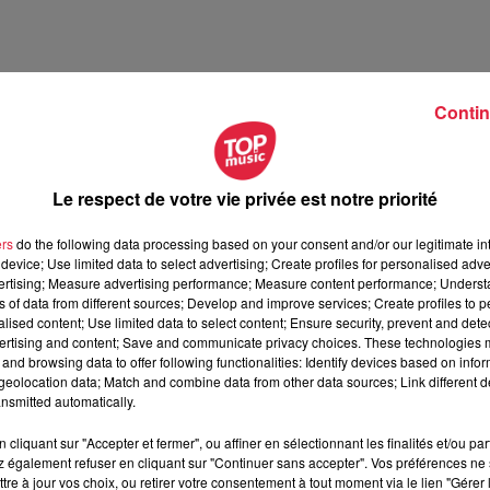
Contin
Le respect de votre vie privée est notre priorité
rt du Haut-Rhin - vendredi 21 mars
en Alsace avec Top Music
ers
do the following data processing based on your consent and/or our legitimate int
device; Use limited data to select advertising; Create profiles for personalised adver
vertising; Measure advertising performance; Measure content performance; Unders
ns of data from different sources; Develop and improve services; Create profiles to 
alised content; Use limited data to select content; Ensure security, prevent and detect
ertising and content; Save and communicate privacy choices. These technologies
and browsing data to offer following functionalities: Identify devices based on infor
eolocation data; Match and combine data from other data sources; Link different de
nsmitted automatically.
cliquant sur "Accepter et fermer", ou affiner en sélectionnant les finalités et/ou pa
 également refuser en cliquant sur "Continuer sans accepter". Vos préférences ne 
tre à jour vos choix, ou retirer votre consentement à tout moment via le lien "Gérer 