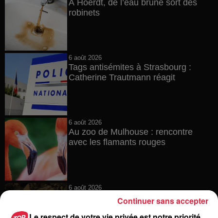
À Hoerdt, de l’eau brune sort des
robinets
6 août 2026
Tags antisémites à Strasbourg :
Catherine Trautmann réagit
6 août 2026
Au zoo de Mulhouse : rencontre
avec les flamants rouges
6 août 2026
Les dernières infos sur la venue du
Continuer sans accepter
pape à Metz en septembre
Le respect de votre vie privée est notre priorité