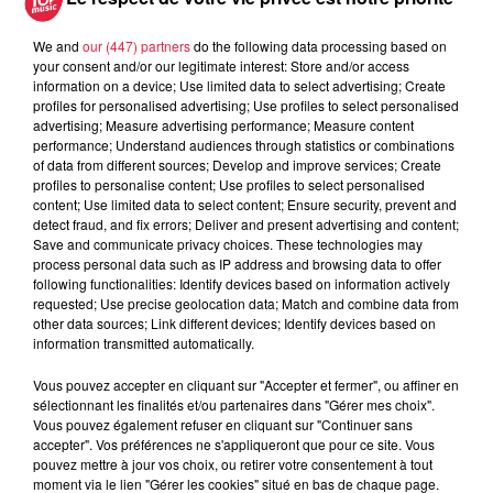
We and
our (447) partners
do the following data processing based on
your consent and/or our legitimate interest: Store and/or access
5 août 2026
information on a device; Use limited data to select advertising; Create
Europa-Park : des précisons sur
profiles for personalised advertising; Use profiles to select personalised
l’après Euro-Mir
advertising; Measure advertising performance; Measure content
performance; Understand audiences through statistics or combinations
of data from different sources; Develop and improve services; Create
profiles to personalise content; Use profiles to select personalised
content; Use limited data to select content; Ensure security, prevent and
detect fraud, and fix errors; Deliver and present advertising and content;
Save and communicate privacy choices. These technologies may
process personal data such as IP address and browsing data to offer
following functionalities: Identify devices based on information actively
Dans la même série
requested; Use precise geolocation data; Match and combine data from
other data sources; Link different devices; Identify devices based on
information transmitted automatically.
La Minute Sport du Bas-Rhin -
vendredi 21 mars
Vous pouvez accepter en cliquant sur "Accepter et fermer", ou affiner en
sélectionnant les finalités et/ou partenaires dans "Gérer mes choix".
La minute sport en Alsace avec Top Music
Vous pouvez également refuser en cliquant sur "Continuer sans
accepter". Vos préférences ne s'appliqueront que pour ce site. Vous
pouvez mettre à jour vos choix, ou retirer votre consentement à tout
moment via le lien "Gérer les cookies" situé en bas de chaque page.