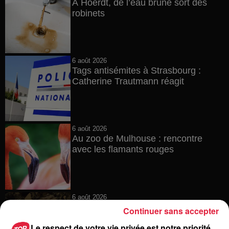
À Hoerdt, de l’eau brune sort des
robinets
6 août 2026
Tags antisémites à Strasbourg :
Catherine Trautmann réagit
6 août 2026
Au zoo de Mulhouse : rencontre
avec les flamants rouges
6 août 2026
Les dernières infos sur la venue du
Continuer sans accepter
pape à Metz en septembre
Le respect de votre vie privée est notre priorité