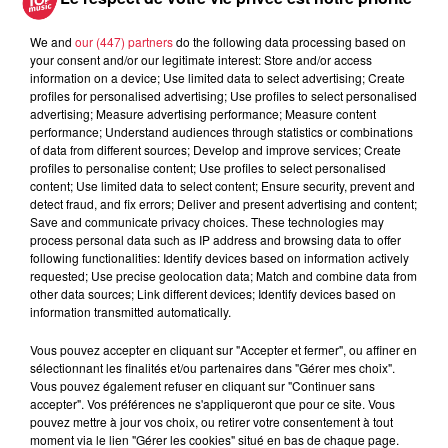
We and
our (447) partners
do the following data processing based on
your consent and/or our legitimate interest: Store and/or access
5 août 2026
information on a device; Use limited data to select advertising; Create
Europa-Park : des précisons sur
profiles for personalised advertising; Use profiles to select personalised
l’après Euro-Mir
advertising; Measure advertising performance; Measure content
performance; Understand audiences through statistics or combinations
of data from different sources; Develop and improve services; Create
profiles to personalise content; Use profiles to select personalised
content; Use limited data to select content; Ensure security, prevent and
detect fraud, and fix errors; Deliver and present advertising and content;
Save and communicate privacy choices. These technologies may
process personal data such as IP address and browsing data to offer
following functionalities: Identify devices based on information actively
Dans la même série
requested; Use precise geolocation data; Match and combine data from
other data sources; Link different devices; Identify devices based on
information transmitted automatically.
La Minute Sport du Haut-Rhin -
vendredi 21 mars
Vous pouvez accepter en cliquant sur "Accepter et fermer", ou affiner en
sélectionnant les finalités et/ou partenaires dans "Gérer mes choix".
La minute sport en Alsace avec Top Music
Vous pouvez également refuser en cliquant sur "Continuer sans
accepter". Vos préférences ne s'appliqueront que pour ce site. Vous
pouvez mettre à jour vos choix, ou retirer votre consentement à tout
moment via le lien "Gérer les cookies" situé en bas de chaque page.