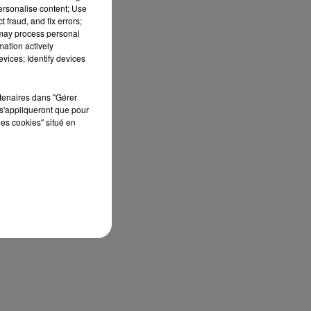
personalise content; Use
s.
 fraud, and fix errors;
19
 may process personal
mation actively
à
vices; Identify devices
.
rtenaires dans "Gérer
s'appliqueront que pour
les cookies" situé en