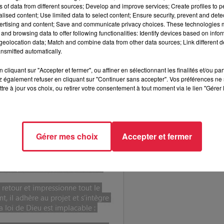
ns of data from different sources; Develop and improve services; Create profiles to 
oir joué au plus haut niveau national dans les catégories jeune
alised content; Use limited data to select content; Ensure security, prevent and detect
omme l'un des meilleurs portiers français
. Depuis sa mort le 
ertising and content; Save and communicate privacy choices. These technologies
and browsing data to offer following functionalities: Identify devices based on infor
Coteaux où le choc est immense. Depuis sa mort à moto,
la police 
eolocation data; Match and combine data from other data sources; Link different de
du le contrôle d'une moto-cross avant de percuter un lampadaire
nsmitted automatically.
 relative avant de décéder au CHU de Strasbourg Hautepierre
.
cliquant sur "Accepter et fermer", ou affiner en sélectionnant les finalités et/ou pa
 également refuser en cliquant sur "Continuer sans accepter". Vos préférences ne 
tre à jour vos choix, ou retirer votre consentement à tout moment via le lien "Gérer 
Gérer mes choix
Accepter et fermer