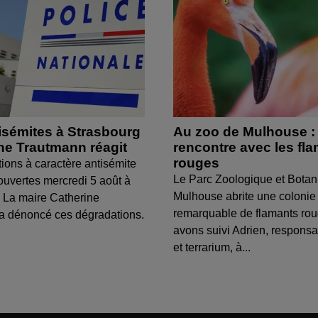
isémites à Strasbourg
Au zoo de Mulhouse :
ine Trautmann réagit
rencontre avec les fl
rouges
tions à caractère antisémite
Le Parc Zoologique et Botan
ouvertes mercredi 5 août à
Mulhouse abrite une colonie
 La maire Catherine
remarquable de flamants ro
a dénoncé ces dégradations.
avons suivi Adrien, respons
et terrarium, à...