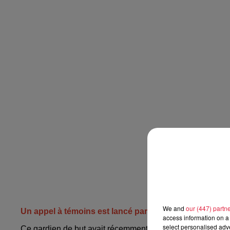
We and
our (447) partn
Un appel à témoins est lancé par la police
access information on a 
select personalised ad
Ce gardien de but avait récemment rejoint l'AS Coteaux pou