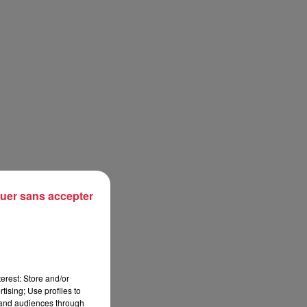
uer sans accepter
erest: Store and/or
tising; Use profiles to
tand audiences through