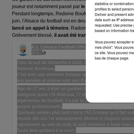
statistics or combinatio
joueur est notamment passé par
le FC Mulhouse
après av
profiles to select person
Pendant longtemps, Redoine Boufelaas
fût considéré c
Deliver and present adv
data such as IP address 
juin, l'Alsace du football est en deuil y compris à l'AS 
requested; Use precise g
lancé un appel à témoins
. Radoine Boufelaas aurait per
based on information tra
Grièvement blessé,
il avait été transporté en urgence
Vous pouvez accepter en 
mes choix". Vous pouvez
ce site. Vous pouvez met
bas de chaque page.