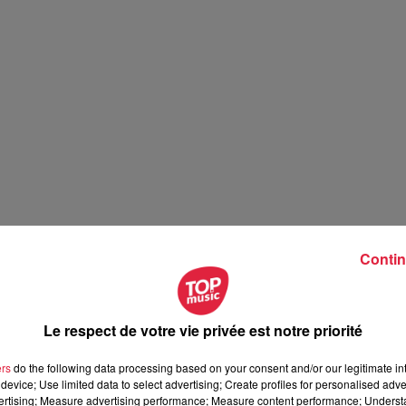
Contin
Le respect de votre vie privée est notre priorité
ers
do the following data processing based on your consent and/or our legitimate int
device; Use limited data to select advertising; Create profiles for personalised adver
vertising; Measure advertising performance; Measure content performance; Unders
r aider le club haut-rhinois. Lors de sa carrière en amateur, le