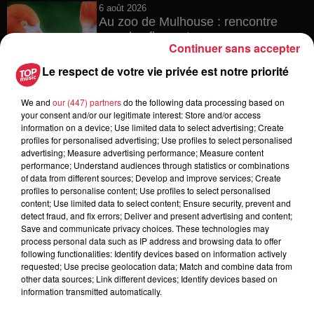
6 août 2026
Au zoo de Mulhouse : rencontre
avec les flamants rouges
Continuer sans accepter
Le respect de votre vie privée est notre priorité
We and
our (447) partners
do the following data processing based on
6 août 2026
your consent and/or our legitimate interest: Store and/or access
Les dernières infos sur la venue du
information on a device; Use limited data to select advertising; Create
pape à Metz en septembre
profiles for personalised advertising; Use profiles to select personalised
advertising; Measure advertising performance; Measure content
performance; Understand audiences through statistics or combinations
of data from different sources; Develop and improve services; Create
profiles to personalise content; Use profiles to select personalised
5 août 2026
content; Use limited data to select content; Ensure security, prevent and
Europa-Park : des précisons sur
detect fraud, and fix errors; Deliver and present advertising and content;
l’après Euro-Mir
Save and communicate privacy choices. These technologies may
process personal data such as IP address and browsing data to offer
following functionalities: Identify devices based on information actively
requested; Use precise geolocation data; Match and combine data from
other data sources; Link different devices; Identify devices based on
information transmitted automatically.