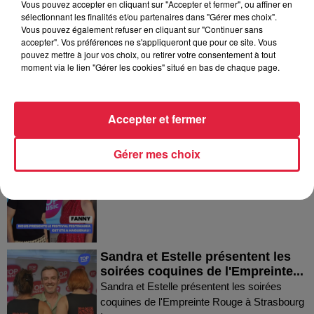
Vous pouvez accepter en cliquant sur "Accepter et fermer", ou affiner en
sélectionnant les finalités et/ou partenaires dans "Gérer mes choix".
Dans la même série
Vous pouvez également refuser en cliquant sur "Continuer sans
accepter". Vos préférences ne s'appliqueront que pour ce site. Vous
pouvez mettre à jour vos choix, ou retirer votre consentement à tout
Thierry du Domaine Wunsch et
moment via le lien "Gérer les cookies" situé en bas de chaque page.
Mann à Wettolsheim !
Thierry du Domaine Wunsch et Mann à
Wettolsheim !
Accepter et fermer
Gérer mes choix
Fanny nous présente le festival
Festimania !
Fanny nous présente le festival Festimania !
Sandra et Estelle présentent les
soirées coquines de l'Empreinte...
Sandra et Estelle présentent les soirées
coquines de l'Empreinte Rouge à Strasbourg