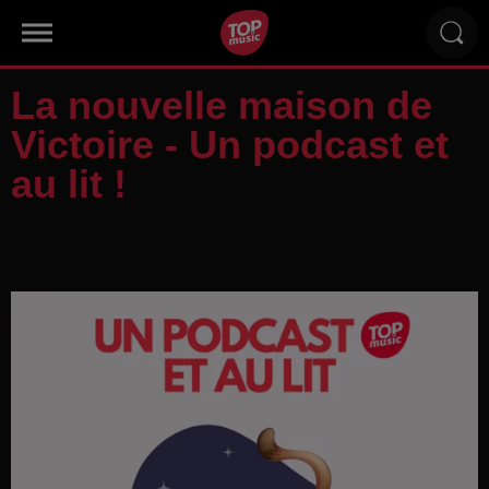
La nouvelle maison de
Victoire - Un podcast et
au lit !