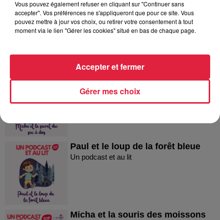
Vous pouvez également refuser en cliquant sur "Continuer sans
Micha et le concours de dessin
accepter". Vos préférences ne s'appliqueront que pour ce site. Vous
Micha et le concours de dessin
pouvez mettre à jour vos choix, ou retirer votre consentement à tout
moment via le lien "Gérer les cookies" situé en bas de chaque page.
Accepter et fermer
Micha et le secret du sac à dos !
Micha et le secret du sac à dos !
Gérer mes choix
Paul et le loup de la forêt bleue
Un podcast et au lit
Micha et la souris des moissons