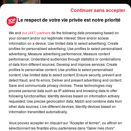
Continuer sans accepter
Le respect de votre vie privée est notre priorité
6 août 2026
Les dernières infos sur la venue du
We and
our (447) partners
do the following data processing based on
pape à Metz en septembre
your consent and/or our legitimate interest: Store and/or access
information on a device; Use limited data to select advertising; Create
profiles for personalised advertising; Use profiles to select personalised
advertising; Measure advertising performance; Measure content
performance; Understand audiences through statistics or combinations
5 août 2026
of data from different sources; Develop and improve services; Create
Europa-Park : des précisons sur
profiles to personalise content; Use profiles to select personalised
l’après Euro-Mir
content; Use limited data to select content; Ensure security, prevent and
detect fraud, and fix errors; Deliver and present advertising and content;
Save and communicate privacy choices. These technologies may
process personal data such as IP address and browsing data to offer
following functionalities: Identify devices based on information actively
requested; Use precise geolocation data; Match and combine data from
other data sources; Link different devices; Identify devices based on
information transmitted automatically.
Dans la même série
Vous pouvez accepter en cliquant sur "Accepter et fermer", ou affiner en
sélectionnant les finalités et/ou partenaires dans "Gérer mes choix".