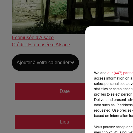
Écomusée d'Alsace
Crédit :
Écomusée d'Alsace
Ajouter à votre calendrier
We and
our (447) partn
access information on a 
select personalised ad
du
23 
statistics or combinatio
Date
profiles to select person
au
23 
Deliver and present adv
data such as IP address 
requested; Use precise g
based on information tra
Écomus
Lieu
Vous pouvez accepter en 
68190
mes choix". Vous pouvez