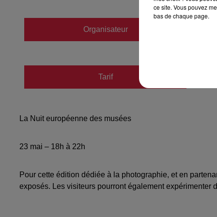
ce site. Vous pouvez met
bas de chaque page.
Organisateur
https:
Tarif
Payant
La Nuit européenne des musées
23 mai – 18h à 22h
Pour cette édition dédiée à la photographie, et en part
exposés. Les visiteurs pourront également expérimenter