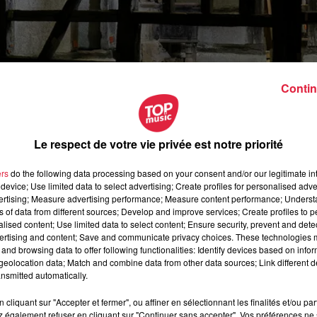
Contin
Le respect de votre vie privée est notre priorité
ers
do the following data processing based on your consent and/or our legitimate int
device; Use limited data to select advertising; Create profiles for personalised adver
vertising; Measure advertising performance; Measure content performance; Unders
mai 2026 à 18h00
ns of data from different sources; Develop and improve services; Create profiles to 
alised content; Use limited data to select content; Ensure security, prevent and detect
mai 2026 à 22h00
ertising and content; Save and communicate privacy choices. These technologies
and browsing data to offer following functionalities: Identify devices based on infor
eolocation data; Match and combine data from other data sources; Link different de
nsmitted automatically.
ée d'Alsace - Chemin du Grosswald
cliquant sur "Accepter et fermer", ou affiner en sélectionnant les finalités et/ou pa
Ungersheim
 également refuser en cliquant sur "Continuer sans accepter". Vos préférences ne 