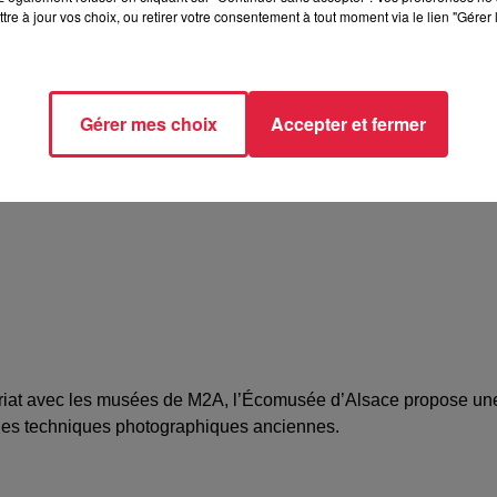
tre à jour vos choix, ou retirer votre consentement à tout moment via le lien "Gérer 
//www.ecomusee.alsace/evenements/
Gérer mes choix
Accepter et fermer
enariat avec les musées de M2A, l’Écomusée d’Alsace propose u
 des techniques photographiques anciennes.