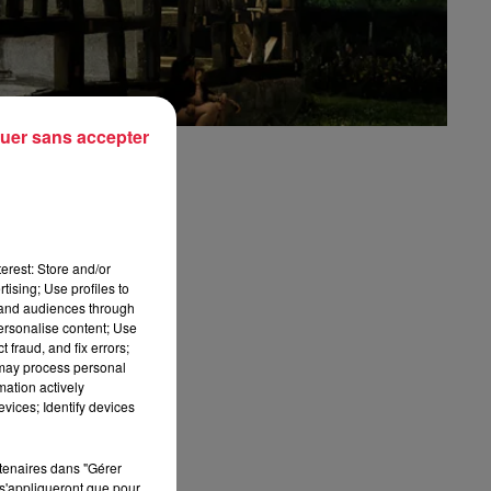
uer sans accepter
erest: Store and/or
tising; Use profiles to
tand audiences through
personalise content; Use
 fraud, and fix errors;
 may process personal
mation actively
vices; Identify devices
rtenaires dans "Gérer
s'appliqueront que pour