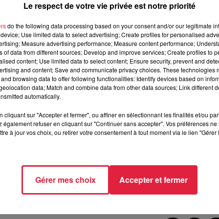
Le respect de votre vie privée est notre priorité
 naissances ont dépassé le nombre de décès en 2023
. Dan
ers
do the following data processing based on your consent and/or our legitimate int
es
. L'INSEE indique que le nombre de naissances diminue
device; Use limited data to select advertising; Create profiles for personalised adver
enfants par mère est de
1,49 dans le Grand-Est
contre 1,61 au
vertising; Measure advertising performance; Measure content performance; Unders
 s'allonge avec
85,1 ans pour une femme et en Alsace et 80,3
ns of data from different sources; Develop and improve services; Create profiles to 
alised content; Use limited data to select content; Ensure security, prevent and detect
ailleurs en forte hausse avec
20 024 unions célébrées dans l
ertising and content; Save and communicate privacy choices. These technologies
and browsing data to offer following functionalities: Identify devices based on infor
eolocation data; Match and combine data from other data sources; Link different de
nsmitted automatically.
cliquant sur "Accepter et fermer", ou affiner en sélectionnant les finalités et/ou pa
 également refuser en cliquant sur "Continuer sans accepter". Vos préférences ne 
t les
#décès
. Pour découvrir s’il est excédentaire ou déficitaire
tre à jour vos choix, ou retirer votre consentement à tout moment via le lien "Gérer 
émographie
pic.twitter.com/wvznC9nprP
Gérer mes choix
Accepter et fermer
10h49 Martin Antoine