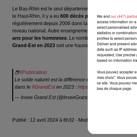
Le Bas-Rhin est le seul département du Grand-Est
où les
We and
our (447) partn
le Haut-Rhin, il y a eu
600 décès plus que de naissanc
access information on a 
régulièrement depuis 2006 dans la région. La moyenne d'
select personalised ad
niveau national. Autre enseignement : l'espérance de vie
statistics or combinatio
profiles to select person
ans pour les hommmes.
Le nombre de mariages est par 
Deliver and present adv
Grand-Est en 2023
soit une hausse de 13% sur un an.
data such as IP address 
requested; Use precise g
based on information tra
Vous pouvez accepter en 
📕
#Publication
mes choix". Vous pouvez
Le solde naturel est la différence entre les
#naissances
e
ce site. Vous pouvez met
dans le
#GrandEst
en 2023 :
https://t.co/ET7HZvEKiF
#D
bas de chaque page.
— Insee Grand Est (@InseeGrandEst)
April 11, 2024
Publié : 12 avril 2024 à 8h32 - Modifié : 15 avril 2024 à 