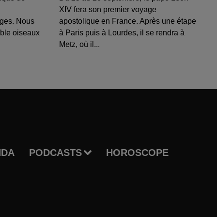
XIV fera son premier voyage
uges. Nous
apostolique en France. Après une étape
able oiseaux
à Paris puis à Lourdes, il se rendra à
Metz, où il...
NDA
PODCASTS
HOROSCOPE