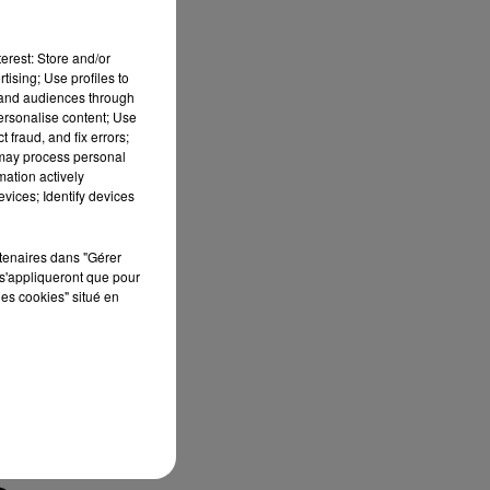
s
erest: Store and/or
tising; Use profiles to
tand audiences through
personalise content; Use
 fraud, and fix errors;
e
 may process personal
mation actively
vices; Identify devices
rtenaires dans "Gérer
s'appliqueront que pour
les cookies" situé en