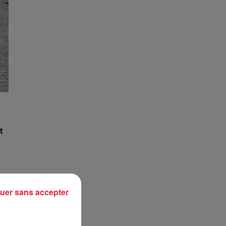
t
s
,
uer sans accepter
n