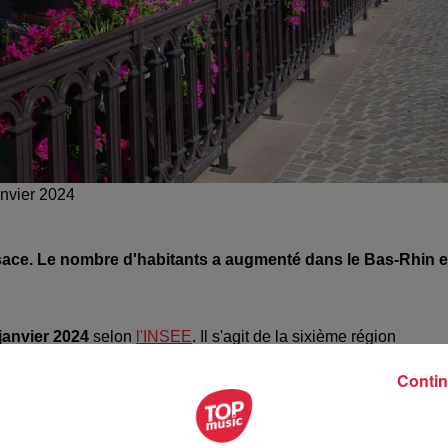
anvier 2024
lsace. Le nombre d'habitants a augmenté dans le Bas-Rhin e
janvier 2024
selon
l'INSEE
. Il s'agit de la sixième région
artement le plus peuplé d'Alsace avec
1,170 million d'habitant
Contin
Insee a recensé
769 000 habitants en 2023
soit une progressio
s d'habitants
contre 1,872 millions en 2014.