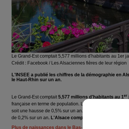
Le Grand-Est comptait 5,577 millions d'habitants au 1er j
Crédit :
Facebook / Les Alsaciennes fières de leur région
L'INSEE a publié les chiffres de la démographie en A
le Haut-Rhin sur un an.
er
Le Grand-Est comptait
5,577 millions d'habitants au 1
française en terme de population. Le Bas-Rhin est le dép
soit une hausse de 0,5% sur un an. Dans le Haut-Rhin, l'
de 0,2% sur un an
. L'Alsace compte ainsi 1,939 million
Plus de naissances dans le Bas-Rhin