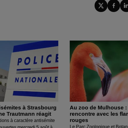
isémites à Strasbourg
Au zoo de Mulhouse :
ine Trautmann réagit
rencontre avec les fl
rouges
tions à caractère antisémite
Le Parc Zoologique et Botan
ouvertes mercredi 5 août à