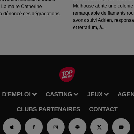
Mulhouse abrite une colonie
 La maire Catherine
remarquable de flamants ro
a dénoncé ces dégradations.
avons suivi Adrien, respons
et terrarium, à...
 D'EMPLOI
CASTING
JEUX
AGE
CLUBS PARTENAIRES
CONTACT