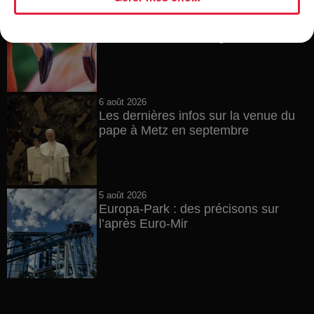
6 août 2026
Au zoo de Mulhouse : rencontre
avec les flamants rouges
6 août 2026
Les dernières infos sur la venue du
pape à Metz en septembre
5 août 2026
Europa-Park : des précisons sur
l’après Euro-Mir