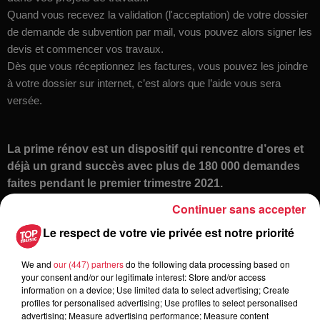
Quand vous recevez la validation (l'acceptation) de votre dossier
de demande de subvention par mail, vous pouvez alors signer les
devis et commencer vos travaux.
Dès que vous réceptionnez les factures, vous pouvez les joindre
à votre dossier sur internet, c’est alors que l’aide vous sera
versée.
La prime rénov est un dispositif qui rencontre d’ores et
déjà un grand succès avec plus de 180 000 demandes
faites pendant le premier trimestre 2021.
Continuer sans accepter
Le respect de votre vie privée est notre priorité
N'hésitez pas à poser vos questions sur IGLOO on Air
Les Infos Habitat avec Trianon Résidences
We and
our (447) partners
do the following data processing based on
your consent and/or our legitimate interest: Store and/or access
information on a device; Use limited data to select advertising; Create
profiles for personalised advertising; Use profiles to select personalised
advertising; Measure advertising performance; Measure content