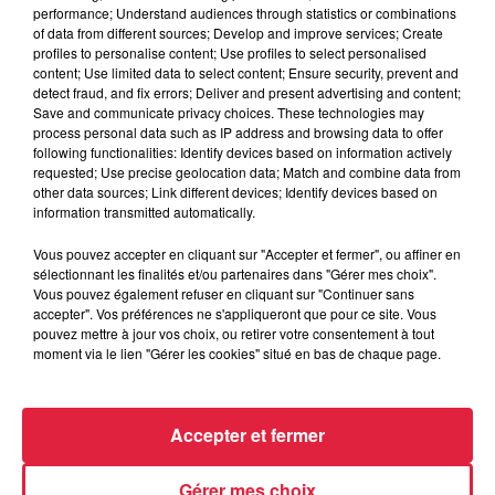
performance; Understand audiences through statistics or combinations
of data from different sources; Develop and improve services; Create
profiles to personalise content; Use profiles to select personalised
content; Use limited data to select content; Ensure security, prevent and
detect fraud, and fix errors; Deliver and present advertising and content;
Save and communicate privacy choices. These technologies may
process personal data such as IP address and browsing data to offer
Toute l'actu
following functionalities: Identify devices based on information actively
requested; Use precise geolocation data; Match and combine data from
other data sources; Link different devices; Identify devices based on
information transmitted automatically.
6 août 2026
À Hoerdt, de l’eau brune sort des
Vous pouvez accepter en cliquant sur "Accepter et fermer", ou affiner en
robinets
sélectionnant les finalités et/ou partenaires dans "Gérer mes choix".
Vous pouvez également refuser en cliquant sur "Continuer sans
accepter". Vos préférences ne s'appliqueront que pour ce site. Vous
pouvez mettre à jour vos choix, ou retirer votre consentement à tout
moment via le lien "Gérer les cookies" situé en bas de chaque page.
6 août 2026
Tags antisémites à Strasbourg :
Catherine Trautmann réagit
Accepter et fermer
Gérer mes choix