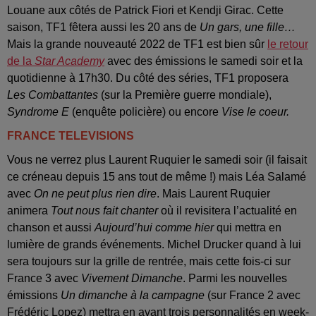
Louane aux côtés de Patrick Fiori et Kendji Girac. Cette
saison, TF1 fêtera aussi les 20 ans de
Un gars, une fille…
Mais la grande nouveauté 2022 de TF1 est bien sûr
le retour
de la
Star Academy
avec des émissions le samedi soir et la
quotidienne à 17h30. Du côté des séries, TF1 proposera
Les Combattantes
(sur la Première guerre mondiale),
Syndrome E
(enquête policière) ou encore
Vise le coeur.
FRANCE TELEVISIONS
Vous ne verrez plus Laurent Ruquier le samedi soir (il faisait
ce créneau depuis 15 ans tout de même !) mais Léa Salamé
avec
On ne peut plus rien dire
. Mais Laurent Ruquier
animera
Tout nous fait chanter
où il revisitera l’actualité en
chanson et aussi
Aujourd’hui comme hier
qui mettra en
lumière de grands événements. Michel Drucker quand à lui
sera toujours sur la grille de rentrée, mais cette fois-ci sur
France 3 avec
Vivement Dimanche
. Parmi les nouvelles
émissions
Un dimanche à la campagne
(sur France 2 avec
Frédéric Lopez) mettra en avant trois personnalités en week-