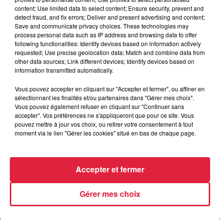
content; Use limited data to select content; Ensure security, prevent and
6 août 2026
detect fraud, and fix errors; Deliver and present advertising and content;
Au zoo de Mulhouse : rencontre
Save and communicate privacy choices. These technologies may
avec les flamants rouges
process personal data such as IP address and browsing data to offer
following functionalities: Identify devices based on information actively
requested; Use precise geolocation data; Match and combine data from
other data sources; Link different devices; Identify devices based on
information transmitted automatically.
Vous pouvez accepter en cliquant sur "Accepter et fermer", ou affiner en
sélectionnant les finalités et/ou partenaires dans "Gérer mes choix".
À découvrir également
Vous pouvez également refuser en cliquant sur "Continuer sans
accepter". Vos préférences ne s'appliqueront que pour ce site. Vous
pouvez mettre à jour vos choix, ou retirer votre consentement à tout
moment via le lien "Gérer les cookies" situé en bas de chaque page.
Accepter et fermer
Gérer mes choix