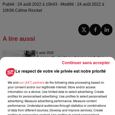
Publié : 24 août 2022 à 10h43 - Modifié : 24 août 2022 à
10h56 Céline Rinckel
A lire aussi
6 août 2026
À Hoerdt, de l’eau brune sort des
Continuer sans accepter
robinets
Le respect de votre vie privée est notre priorité
We and
our (447) partners
do the following data processing based on
your consent and/or our legitimate interest: Store and/or access
6 août 2026
information on a device; Use limited data to select advertising; Create
Tags antisémites à Strasbourg :
profiles for personalised advertising; Use profiles to select personalised
Catherine Trautmann réagit
advertising; Measure advertising performance; Measure content
performance; Understand audiences through statistics or combinations
of data from different sources; Develop and improve services; Create
profiles to personalise content; Use profiles to select personalised