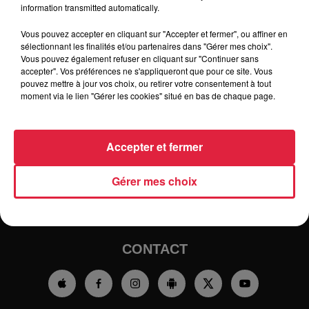
information transmitted automatically.
Vous pouvez accepter en cliquant sur "Accepter et fermer", ou affiner en
sélectionnant les finalités et/ou partenaires dans "Gérer mes choix".
Vous pouvez également refuser en cliquant sur "Continuer sans
accepter". Vos préférences ne s'appliqueront que pour ce site. Vous
pouvez mettre à jour vos choix, ou retirer votre consentement à tout
moment via le lien "Gérer les cookies" situé en bas de chaque page.
RADIO
INFOS
TRAQUEURS D'EMPLOI
CASTING
Accepter et fermer
JEUX
AGENDA
PODCASTS
Gérer mes choix
HOROSCOPE
CLUBS PARTENAIRES
CONTACT