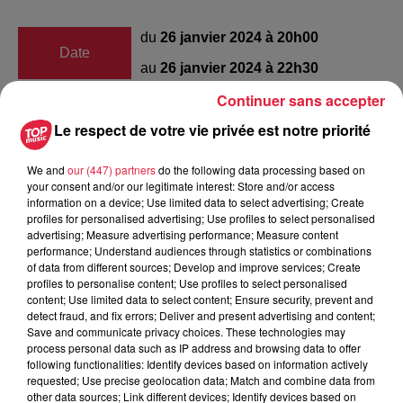
du
26 janvier 2024 à 20h00
Date
au
26 janvier 2024 à 22h30
Continuer sans accepter
Le respect de votre vie privée est notre priorité
LA BRIQUETERIE
Lieu
67300
Schiltigheim
We and
our (447) partners
do the following data processing based on
your consent and/or our legitimate interest: Store and/or access
information on a device; Use limited data to select advertising; Create
profiles for personalised advertising; Use profiles to select personalised
Organisateur
https://billetterie.ville-schiltigheim.fr/
advertising; Measure advertising performance; Measure content
performance; Understand audiences through statistics or combinations
of data from different sources; Develop and improve services; Create
profiles to personalise content; Use profiles to select personalised
content; Use limited data to select content; Ensure security, prevent and
detect fraud, and fix errors; Deliver and present advertising and content;
Tarif
Payant
Save and communicate privacy choices. These technologies may
process personal data such as IP address and browsing data to offer
following functionalities: Identify devices based on information actively
requested; Use precise geolocation data; Match and combine data from
other data sources; Link different devices; Identify devices based on