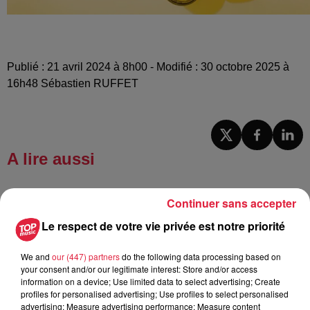
Publié : 21 avril 2024 à 8h00 - Modifié : 30 octobre 2025 à
16h48 Sébastien RUFFET
A lire aussi
12h23
Continuer sans accepter
Les dernières infos sur la venue du
Le respect de votre vie privée est notre priorité
pape à Metz en septembre
We and
our (447) partners
do the following data processing based on
your consent and/or our legitimate interest: Store and/or access
information on a device; Use limited data to select advertising; Create
5 août 2026
profiles for personalised advertising; Use profiles to select personalised
Europa-Park : des précisons sur
advertising; Measure advertising performance; Measure content