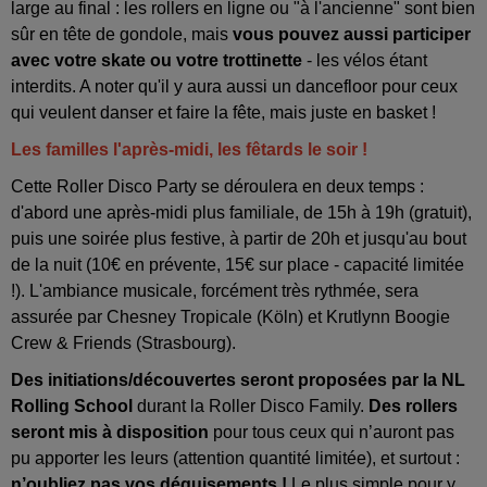
large au final : les rollers en ligne ou "à l'ancienne" sont bien
sûr en tête de gondole, mais
vous pouvez aussi participer
avec votre skate ou votre trottinette
- les vélos étant
interdits. A noter qu'il y aura aussi un dancefloor pour ceux
qui veulent danser et faire la fête, mais juste en basket !
Les familles l'après-midi, les fêtards le soir !
Cette Roller Disco Party se déroulera en deux temps :
d'abord une après-midi plus familiale, de 15h à 19h (gratuit),
puis une soirée plus festive, à partir de 20h et jusqu'au bout
de la nuit (10€ en prévente, 15€ sur place - capacité limitée
!). L'ambiance musicale, forcément très rythmée, sera
assurée par Chesney Tropicale (Köln) et Krutlynn Boogie
Crew & Friends (Strasbourg).
Des initiations/découvertes seront proposées par la NL
Rolling School
durant la Roller Disco Family.
Des rollers
seront mis à disposition
pour tous ceux qui n’auront pas
pu apporter les leurs (attention quantité limitée), et surtout :
n’oubliez pas vos déguisements !
Le plus simple pour y