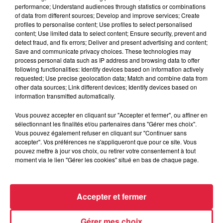
l’après Euro-Mir
performance; Understand audiences through statistics or combinations
of data from different sources; Develop and improve services; Create
profiles to personalise content; Use profiles to select personalised
content; Use limited data to select content; Ensure security, prevent and
detect fraud, and fix errors; Deliver and present advertising and content;
Save and communicate privacy choices. These technologies may
4 août 2026
process personal data such as IP address and browsing data to offer
Vélos d'occasion en Alsace : les
following functionalities: Identify devices based on information actively
meilleures adresses pour rouler à...
requested; Use precise geolocation data; Match and combine data from
other data sources; Link different devices; Identify devices based on
information transmitted automatically.
Vous pouvez accepter en cliquant sur "Accepter et fermer", ou affiner en
sélectionnant les finalités et/ou partenaires dans "Gérer mes choix".
Vous pouvez également refuser en cliquant sur "Continuer sans
accepter". Vos préférences ne s'appliqueront que pour ce site. Vous
À découvrir également
pouvez mettre à jour vos choix, ou retirer votre consentement à tout
moment via le lien "Gérer les cookies" situé en bas de chaque page.
Accepter et fermer
Gérer mes choix