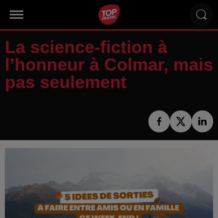
La science-fiction à
l’honneur à Colmar, mais
pas seulement