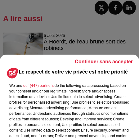
A lire aussi
6 août 2026
À Hoerdt, de l’eau brune sort des
robinets
Continuer sans accepter
Le respect de votre vie privée est notre priorité
6 août 2026
Tags antisémites à Strasbourg :
We and
our (447) partners
do the following data processing based on
Catherine Trautmann réagit
your consent and/or our legitimate interest: Store and/or access
information on a device; Use limited data to select advertising; Create
profiles for personalised advertising; Use profiles to select personalised
advertising; Measure advertising performance; Measure content
performance; Understand audiences through statistics or combinations
6 août 2026
of data from different sources; Develop and improve services; Create
Au zoo de Mulhouse : rencontre
profiles to personalise content; Use profiles to select personalised
content; Use limited data to select content; Ensure security, prevent and
avec les flamants rouges
detect fraud, and fix errors; Deliver and present advertising and content;