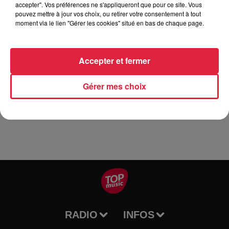
accepter". Vos préférences ne s'appliqueront que pour ce site. Vous
Avec la Séance Super Fan, plongez dans une ambiance
pouvez mettre à jour vos choix, ou retirer votre consentement à tout
moment via le lien "Gérer les cookies" situé en bas de chaque page.
100% adrénaline
:
des animations, de nombreuses
surprises et le film sur écran géant !
Accepter et fermer
Faites chauffer le moteur, a
ttachez votre ceinture et c'est
parti !
Gérer mes choix
RADIO
INFOS