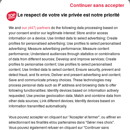
Continuer sans accepter
Le respect de votre vie privée est notre priorité
Ne manquez pas l'avant-dernier épisode de la saga
Fast
We and
our (447) partners
do the following data processing based on
& Furious X
lors d'une séance exceptionnelle réservée
your consent and/or our legitimate interest: Store and/or access
aux plus grands fans !
information on a device; Use limited data to select advertising; Create
La soirée super fan commence à 19H30 avec un accueil
profiles for personalised advertising; Use profiles to select personalised
advertising; Measure advertising performance; Measure content
VIP : chaque client recevra un sac cadeau avec un goodies
performance; Understand audiences through statistics or combinations
collector ainsi qu’une boisson et un pop- corn junior offert.
of data from different sources; Develop and improve services; Create
profiles to personalise content; Use profiles to select personalised
Il y aura une cabine photo pour immortaliser cette soirée et
content; Use limited data to select content; Ensure security, prevent and
des partenaires pour la déco ( VINTAGE GARAGE 68 ) ainsi
detect fraud, and fix errors; Deliver and present advertising and content;
qu’un stand qui proposera des accessoires sur le thème de
Save and communicate privacy choices. These technologies may
process personal data such as IP address and browsing data to offer
la soirée.
following functionalities: Identify devices based on information actively
requested; Use precise geolocation data; Match and combine data from
Il y aura aussi une moto HARLEY DAVIDSON pour le clin
other data sources; Link different devices; Identify devices based on
d’œil et les photos souvenir.
information transmitted automatically.
Entrée en salle à 20H15 pour un QUIZZ avec 3 grands
Vous pouvez accepter en cliquant sur "Accepter et fermer", ou affiner en
gagnants.
sélectionnant les finalités et/ou partenaires dans "Gérer mes choix".
Vous pouvez également refuser en cliquant sur "Continuer sans