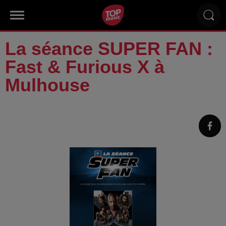
La séance SUPER FAN :
Fast & Furious X à
Mulhouse