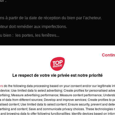
ur :
 partir de la date de réception du bien par l'acheteur.
teur doit remédier aux imperfections.
bien : les portes, les fenêtres...
uc et vous récupérez votre acompte.
Contin
Le respect de votre vie privée est notre priorité
ers
do the following data processing based on your consent and/or our legitimate int
device; Use limited data to select advertising; Create profiles for personalised adver
vertising; Measure advertising performance; Measure content performance; Unders
ns of data from different sources; Develop and improve services; Create profiles to 
alised content; Use limited data to select content; Ensure security, prevent and detect
ertising and content; Save and communicate privacy choices. These technologies
and browsing data to offer following functionalities: Identify devices based on infor