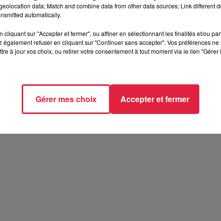
eolocation data; Match and combine data from other data sources; Link different de
nsmitted automatically.
cliquant sur "Accepter et fermer", ou affiner en sélectionnant les finalités et/ou pa
 également refuser en cliquant sur "Continuer sans accepter". Vos préférences ne 
tre à jour vos choix, ou retirer votre consentement à tout moment via le lien "Gérer 
épisode 3 : l'école élémentaire Schuman à
Gérer mes choix
Accepter et fermer
 la classe de CM2 de l'école élémentaire Schuman à Strasbour