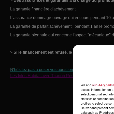
>
Des assurances et garanties à la charge du promote
La garantie financière d'achèvement.
L'assurance dommage-ouvrage qui encours pendant 10 ans à
La garantie de parfait achèvement : pendant 1 an le promo
La garantie biennale qui concerne l'aspect "mécanique" du 
>
Si le financement est refusé, le contrat devient cad
N'hésitez pas à poser vos questions sur IGLOO on Air
Les Infos Habitat avec Trianon Résidences
We and
our (447) partn
access information on a 
select personalised ad
statistics or combinatio
profiles to select person
Deliver and present adv
data such as IP address 