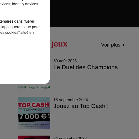
vices; Identify devices
rtenaires dans "Gérer
s'appliqueront que pour
les cookies" situé en
Tous les jeux
Voir plus
30 août 2025
Le Duel des Champions
g.
16 septembre 2024
Jouez au Top Cash !
24 novembre 2023