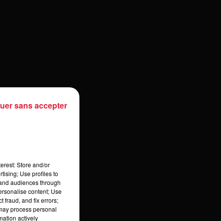
uer sans accepter
erest: Store and/or
tising; Use profiles to
tand audiences through
personalise content; Use
 fraud, and fix errors;
 may process personal
mation actively