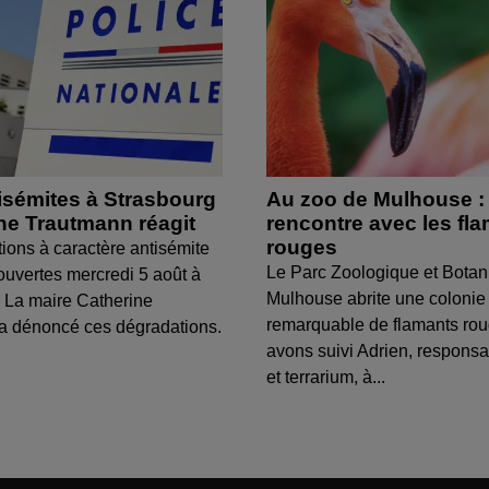
isémites à Strasbourg
Au zoo de Mulhouse :
ine Trautmann réagit
rencontre avec les fl
rouges
tions à caractère antisémite
Le Parc Zoologique et Botan
ouvertes mercredi 5 août à
Mulhouse abrite une colonie
 La maire Catherine
remarquable de flamants ro
a dénoncé ces dégradations.
avons suivi Adrien, respons
et terrarium, à...