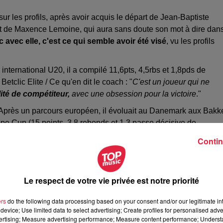
sur les profils, après avoir acquis le départ de Jean-Baptiste
 prêt de Maxence Lemoine, qui aura sans doute son mot à dire dan
avec elle, c'est ce qui semble avoir été visé
, vu les profils
international U20, il a compilé 11,6pts, 4,5rbs et 1,8pds de
clic Elite / Ce qu'en dit le coach : "
C'est un joueur qui ne
ité de compétiteur,
avec une obsession pour la victoire
."
 Après un parcours européen, il évoluait au Danemark aux Bakk
rope Cup (15 points, 3,8 rebonds et 1,3 passe décisive de
C’est l’un des joueurs qui mérite le plus d’attention
[...]. Il est
Contin
pable d’apporter plusieurs choses sur le terrain
."
 par la NCAA, la Lettonie, Israël, avant de jouer en Andorre, av
: "
C'est un compétiteur hors pair,
dont nous attendons qu'il
Le respect de votre vie privée est notre priorité
que
."
ers
do the following data processing based on your consent and/or our legitimate int
par des universités américaines, il a poursuivi son
device; Use limited data to select advertising; Create profiles for personalised adver
 (14,8 points, 5,8 rebonds et 10,5 d’évaluation de moyenne) /
vertising; Measure advertising performance; Measure content performance; Unders