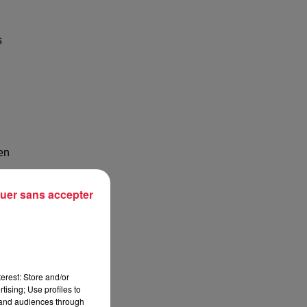
s
en
uer sans accepter
ec
erest: Store and/or
tising; Use profiles to
tand audiences through