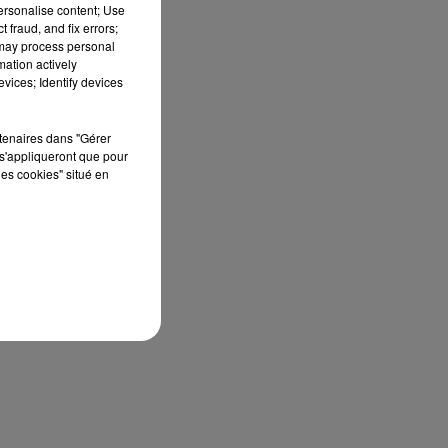
personalise content; Use
 fraud, and fix errors;
 may process personal
mation actively
vices; Identify devices
au
,
rtenaires dans "Gérer
s'appliqueront que pour
les cookies" situé en
n
ne