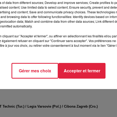
ns of data from different sources; Develop and improve services; Create profiles to 
’ADN de la SIG Strasbourg : c’est un
compétiteur talentueux,
alised content; Use limited data to select content; Ensure security, prevent and detect
devenir meilleur
."
ertising and content; Save and communicate privacy choices. These technologies
and browsing data to offer following functionalities: Identify devices based on infor
 Un joueur complet, référencé et fiable, passé par la NCAA, la
eolocation data; Match and combine data from other data sources; Link different de
ne progression, un excellent défenseur,
un athlète de haut nive
nsmitted automatically.
qu’il sera un pilier de cette équipe ainsi qu’un de ses leaders
cliquant sur "Accepter et fermer", ou affiner en sélectionnant les finalités et/ou pa
 également refuser en cliquant sur "Continuer sans accepter". Vos préférences ne 
tre à jour vos choix, ou retirer votre consentement à tout moment via le lien "Gérer 
d'esprit, s'ajoutent déjà
les prolongations de Ben Gregg, et
s League*
, avec un
nouveau design pour ses maillots
dont o
Gérer mes choix
Accepter et fermer
direction artistique assurée par Matt Pokora), la SIG Strasbourg
oulisses, avec l'espoir de retrouver les play-offs et de faire u
Technic (Tur.) / Legia Varsovie (Pol.) / Cibona Zagreb (Cro.)