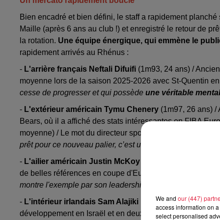
Un mercato rapidement bouclé
Bien encadré et bien défini, le staff a rapidement planché 
Maille (après 6 ans au club !) et enregistré le retour de
la rotation.
Une équipe énergique, qui emmène le public 
rapidement arrivés au Rhénus :
-
L'arrière français Neftali Difuifi
(1m93, 24 ans) / Ancien 
moyenne lors de la saison 2025-2026 avec St-Quentin en Bet
cesse de progresser et qui possède
une véritable mental
-
L'extérieur américain Tymu Chenery
(1m97, 26 ans) /
Bears, où il a affiché des stats intéressantes en FIBA Eu
moyenne) / Le mot du directeur sportif, Nicola Alberani : "
prêt pour ce nouveau palier, c’est un joueur compétitif, ca
-
L'ailier américain Justin McKoy
(2m02, 25 ans) / Passé
de belles références en coupe d'Europe / Le mot du coach 
montre l'exemple par son leadership et son impact physi
We and
our (447) partn
-
L'intérieur irlandais Sam Alajiki
(2m02, 23 ans) / Passé 
access information on a 
développement en Israël et en deuxième division italienne
select personalised ad