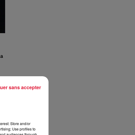
 a
uer sans accepter
le
erest: Store and/or
tising; Use profiles to
tand audiences through