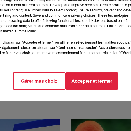
hase de création et la prise de décision.
Surtout dans un mo
ns of data from different sources; Develop and improve services; Create profiles to 
s mettez du temps,
vous allez potentiellement ne pas vendre
alised content; Use limited data to select content; Ensure security, prevent and detect
ertising and content; Save and communicate privacy choices. These technologies
e dans son élaboration
, vous allez éviter l’invendu et donc
and browsing data to offer following functionalities: Identify devices based on infor
 Rose. Grâce à l’intelligence artificielle générative, la start-up I
eolocation data; Match and combine data from other data sources; Link different de
nsmitted automatically.
cliquant sur "Accepter et fermer", ou affiner en sélectionnant les finalités et/ou pa
à 7h40
 également refuser en cliquant sur "Continuer sans accepter". Vos préférences ne 
tre à jour vos choix, ou retirer votre consentement à tout moment via le lien "Gérer 
Gérer mes choix
Accepter et fermer