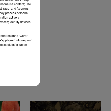
nde
personalise content; Use
 le
 fraud, and fix errors;
 may process personal
 le
mation actively
mki
vices; Identify devices
rtenaires dans "Gérer
s'appliqueront que pour
les cookies" situé en