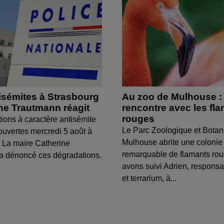
isémites à Strasbourg
Au zoo de Mulhouse :
ine Trautmann réagit
rencontre avec les fl
rouges
tions à caractère antisémite
Le Parc Zoologique et Botan
ouvertes mercredi 5 août à
Mulhouse abrite une colonie
 La maire Catherine
remarquable de flamants ro
a dénoncé ces dégradations.
avons suivi Adrien, respons
et terrarium, à...