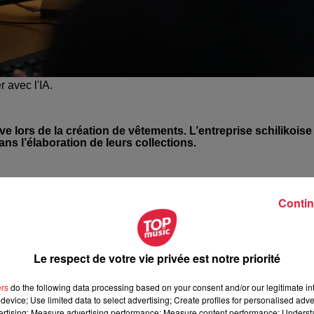
 avec l'IA.
ative lors de la création de vêtements. L’entreprise schilikoise
s l’élaboration de leurs collections.
otre pull, jean ou encore robe !
Grâce à des mots clefs, l’IA
Contin
iques et réalistes de vêtements pour plusieurs marques. Mais
ent
essentiels
. «
Une IA est
inerte
, elle n’a pas vocation à créer
ce qu’il va être
juste dans l’ère du temps, la mode, les
va aider les designeurs à aller plus vite mais en aucun cas el
Le respect de votre vie privée est notre priorité
 d’Imki.
ers
do the following data processing based on your consent and/or our legitimate int
device; Use limited data to select advertising; Create profiles for personalised adver
vertising; Measure advertising performance; Measure content performance; Unders