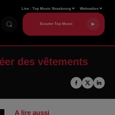
Live :
Top Music Strasbourg
Webradios
créer des vêtements
A lire aussi