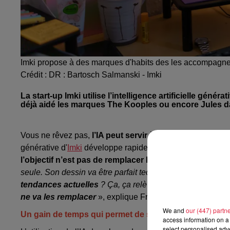
Imki propose à des marques d'habits des les accompagner
Crédit :
DR : Bartosch Salmanski - Imki
La start-up Imki utilise l’intelligence artificielle génér
déjà aidé les marques The Kooples ou encore Jules dan
Vous ne rêvez pas,
l’IA peut servir à la confection de v
générative d'
Imki
développe rapidement des dessins techn
l’objectif n’est pas de remplacer les créateurs,
qui rest
seule. Son dessin va être parfait techniquement, mais est-
tendances actuelles
? Ça, ça relève du designeur.
L’IA 
ne va les remplacer
», explique Frédéric Rose, fondateur
We and
our (447) partn
Un gain de temps qui permet de suivre la tendance
access information on a 
select personalised ad