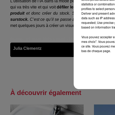
L’utilisation de l’IA dans la mode permet
d’accélérer la p
statistics or combinatio
qui va très vite et qui voit
défiler les tendances
.
« Si vou
profiles to select person
Deliver and present adv
produit
et donc créer du stock. Si vous allez plus vit
data such as IP address 
surstock.
C’est ce qu’il se passe avec l’IA »,
dit Frédéric
requested; Use precise g
met quelques jours à créer un visuel définitif de vêtement.
based on information tra
Vous pouvez accepter en 
Publié : 27 mars 2025 à 6h00 - Modifié : 1er avril 2025 
mes choix". Vous pouvez
ce site. Vous pouvez met
Julia Clementz
bas de chaque page.
À découvrir également