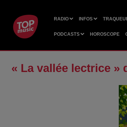
RADIO
INFOS
TRAQUEUR
PODCASTS
HOROSCOPE
« La vallée lectrice 