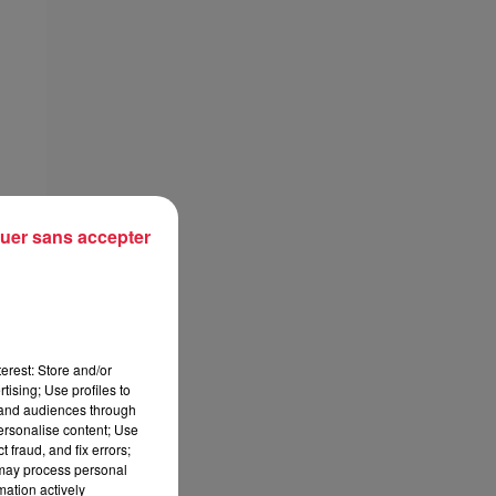
uer sans accepter
erest: Store and/or
tising; Use profiles to
tand audiences through
personalise content; Use
 fraud, and fix errors;
 may process personal
mation actively