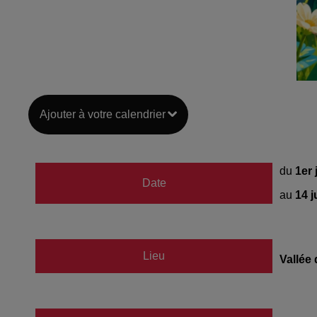
Ajouter à votre calendrier
du
1er 
Date
au
14 j
Lieu
Vallée