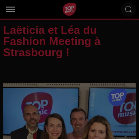
Laëticia et Léa du
Fashion Meeting à
Strasbourg !