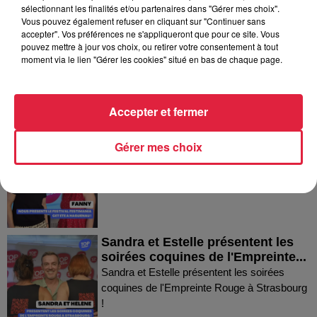
Dans la même série
sélectionnant les finalités et/ou partenaires dans "Gérer mes choix".
Vous pouvez également refuser en cliquant sur "Continuer sans
accepter". Vos préférences ne s'appliqueront que pour ce site. Vous
Thierry du Domaine Wunsch et
pouvez mettre à jour vos choix, ou retirer votre consentement à tout
moment via le lien "Gérer les cookies" situé en bas de chaque page.
Mann à Wettolsheim !
Thierry du Domaine Wunsch et Mann à
Wettolsheim !
Accepter et fermer
Fanny nous présente le festival
Gérer mes choix
Festimania !
Fanny nous présente le festival Festimania !
Sandra et Estelle présentent les
soirées coquines de l'Empreinte...
Sandra et Estelle présentent les soirées
coquines de l'Empreinte Rouge à Strasbourg
!