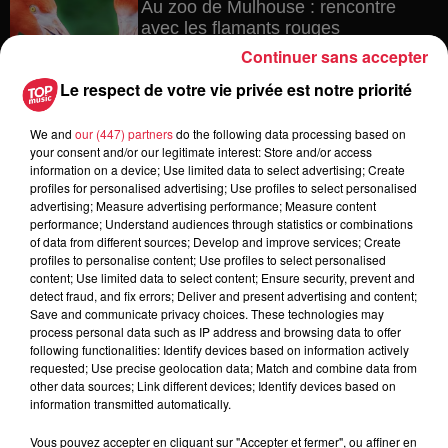
Au zoo de Mulhouse : rencontre
avec les flamants rouges
Continuer sans accepter
Le respect de votre vie privée est notre priorité
6 août 2026
We and
our (447) partners
do the following data processing based on
Les dernières infos sur la venue du
your consent and/or our legitimate interest: Store and/or access
pape à Metz en septembre
information on a device; Use limited data to select advertising; Create
profiles for personalised advertising; Use profiles to select personalised
advertising; Measure advertising performance; Measure content
performance; Understand audiences through statistics or combinations
of data from different sources; Develop and improve services; Create
5 août 2026
profiles to personalise content; Use profiles to select personalised
Europa-Park : des précisons sur
content; Use limited data to select content; Ensure security, prevent and
l’après Euro-Mir
detect fraud, and fix errors; Deliver and present advertising and content;
Save and communicate privacy choices. These technologies may
process personal data such as IP address and browsing data to offer
following functionalities: Identify devices based on information actively
requested; Use precise geolocation data; Match and combine data from
other data sources; Link different devices; Identify devices based on
information transmitted automatically.
Vous pouvez accepter en cliquant sur "Accepter et fermer", ou affiner en