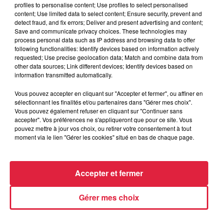
Laura Cox
est la guitariste française numéro un avec ses mi
profiles to personalise content; Use profiles to select personalised
incendiaires en Europe ! Son 4ème album -
Trouble Coming
-
content; Use limited data to select content; Ensure security, prevent and
detect fraud, and fix errors; Deliver and present advertising and content;
nouvelle facette de son talent où des éléments pop et rock m
Save and communicate privacy choices. These technologies may
Blues Rock et Classic Rock.
Laura Cox
et ses 3 musiciens 
process personal data such as IP address and browsing data to offer
quelques jours avant leur grande date parisienne.
following functionalities: Identify devices based on information actively
requested; Use precise geolocation data; Match and combine data from
other data sources; Link different devices; Identify devices based on
information transmitted automatically.
Vous pouvez accepter en cliquant sur "Accepter et fermer", ou affiner en
sélectionnant les finalités et/ou partenaires dans "Gérer mes choix".
Vous pouvez également refuser en cliquant sur "Continuer sans
accepter". Vos préférences ne s'appliqueront que pour ce site. Vous
pouvez mettre à jour vos choix, ou retirer votre consentement à tout
moment via le lien "Gérer les cookies" situé en bas de chaque page.
Accepter et fermer
Gérer mes choix