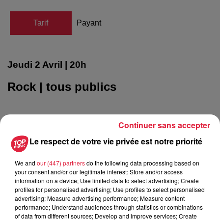
Tarif
Payant
Jeudi
2 Avril
| 20h
Rock
| tous publics
Laura Cox
Continuer sans accepter
Le respect de votre vie privée est notre priorité
En première partie : Bad juice
We and
our (447) partners
do the following data processing based on
your consent and/or our legitimate interest: Store and/or access
Découvrez l’une des grandes figures f
information on a device; Use limited data to select advertising; Create
profiles for personalised advertising; Use profiles to select personalised
passée d’Internet à la scène avec brio
advertising; Measure advertising performance; Measure content
performance; Understand audiences through statistics or combinations
of data from different sources; Develop and improve services; Create