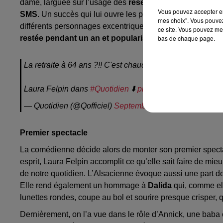
dame, larguée sur l’usage des
réseaux sociaux
, surtout
Vous pouvez accepter en 
SMS
. Un succès qui lui ouvre les portes de l’émission Q
mes choix". Vous pouvez
différents personnages excentriques avant de claquer la 
ce site. Vous pouvez met
restée pendant un an et popularisera ses personnage
bas de chaque page.
La retraite à 64 ans ?!! C'est chaud, Yann, tu vas pas teni
Laura Felpin dans
#Quotidien
⬇️
pic.twitter.com/AtldJY3
— Quotidien (@Qofficiel)
September 13, 2019
Premier spectacle
La comédienne décide alors de monter son premier spec
esprit, Laura Felpin accomplit ce qu’elle sait faire de mie
de notre quotidien. L’Alsacienne évoque aussi une part d
Elle rend également un hommage à
Dalida
qui, comme ell
lunettes rondes, coupe au bol et sourire presque crisper, q
Dernièrement, on l’a vue dans le rôle d’Annick, une baba c