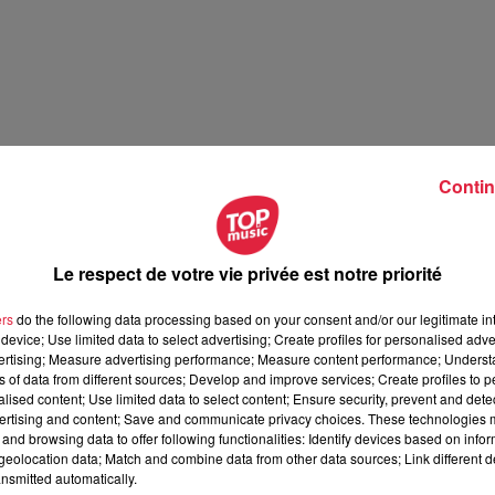
Contin
Le respect de votre vie privée est notre priorité
ers
do the following data processing based on your consent and/or our legitimate int
device; Use limited data to select advertising; Create profiles for personalised adver
vertising; Measure advertising performance; Measure content performance; Unders
ns of data from different sources; Develop and improve services; Create profiles to 
alised content; Use limited data to select content; Ensure security, prevent and detect
ertising and content; Save and communicate privacy choices. These technologies
 spécialisé, s’est d’abord fait connaître sur
les réseaux
and browsing data to offer following functionalities: Identify devices based on infor
lie des vidéos drôles où elle se transforme en plusieurs
eolocation data; Match and combine data from other data sources; Link different de
se « caillera »
chez Sephora ou encore Christine
, cette vielle
nsmitted automatically.