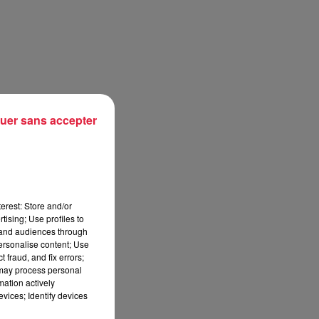
uer sans accepter
erest: Store and/or
tising; Use profiles to
tand audiences through
personalise content; Use
 fraud, and fix errors;
 may process personal
mation actively
vices; Identify devices