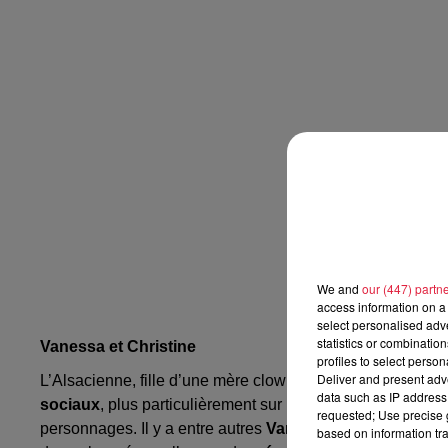
We and
our (447) partn
access information on a 
select personalised ad
statistics or combinatio
Vanessa et Christine
profiles to select person
Deliver and present adv
L’Alsacienne, fille d’une mère clown et d’un père éducateur
data such as IP address 
sociaux
, plus particulièrement sur
Instagram
. Elle y pub
requested; Use precise g
personnages. Il y a entre autres
Vanessa Poteau
, vendeu
based on information tra